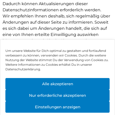
Dadurch können Aktualisierungen dieser
Datenschutzinformationen erforderlich werden.
Wir empfehlen Ihnen deshalb, sich regelmäßig über
Änderungen auf dieser Seite zu informieren. Soweit
es sich dabei um Änderungen handelt, die sich auf
eine von Ihnen erteilte Einwilligung auswirken
könnten, werden wir Sie darüber gesondert
informieren.
Um unsere Website für Dich optimal zu gestalten und fortlaufend
verbessern zu können, verwenden wir Cookies. Durch die weitere
Nutzung der Website stimmst Du der Verwendung von Cookies zu.
Impressum
Weitere Informationen zu Cookies erhältst Du in unserer
Datenschutzerklärung.
AGB
Datenschutz
Alle akzeptieren
Vertrag widerrufen
Nur erforderliche akzeptieren
Hinweis zur Batterieentsorgung
Einstellungen anzeigen
Newsletter