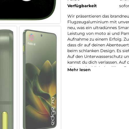
Verfügbarkeit
sofo
Wir präsentieren das brandneu
Flugzeugaluminium mit unverw
neu, was ein ultradünnes Smar
Leistung von moto ai und Pan
Aufnahme zu einem Erfolg. Zus
dass dir auf deinen Abenteue
beim schlanken Design. Es sieh
Auf den Unterwasserschutz un
kannst du dich verlassen. Auf 
alles unglaublich detailliert.
Mehr lesen
Snapdragon 7 der 4. Generatio
motorola edge 70 alle Erwart