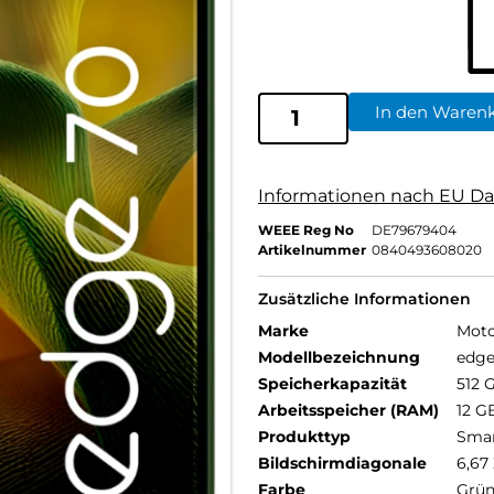
In den Waren
Informationen nach EU Da
WEEE Reg No
DE79679404
Artikelnummer
0840493608020
Zusätzliche Informationen
Marke
Moto
Modellbezeichnung
edge
Speicherkapazität
512 
Arbeitsspeicher (RAM)
12 G
Produkttyp
Sma
Bildschirmdiagonale
6,67 
Farbe
Grü