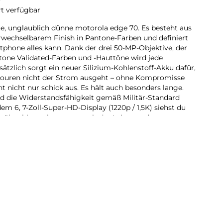
rt verfügbar
e, unglaublich dünne motorola edge 70. Es besteht aus
echselbarem Finish in Pantone-Farben und definiert
tphone alles kann. Dank der drei 50-MP-Objektive, der
tone Validated-Farben und -Hauttöne wird jede
ätzlich sorgt ein neuer Silizium-Kohlenstoff-Akku dafür,
rtouren nicht der Strom ausgeht – ohne Kompromisse
t nicht nur schick aus. Es hält auch besonders lange.
d die Widerstandsfähigkeit gemäß Militär-Standard
dem 6, 7-Zoll-Super-HD-Display (1220p / 1,5K) siehst du
 Darüber hinaus kommt es mit der Leistung der
n und jeder Menge Speicherplatz. Damit übertrifft das
ungen.