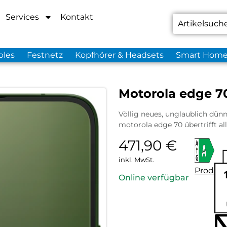
Services
Kontakt
bles
Festnetz
Kopfhörer & Headsets
Smart Hom
Motorola edge 7
Völlig neues, unglaublich dün
motorola edge 70 übertrifft a
471,90
€
inkl. MwSt.
Produkt
Online verfügbar