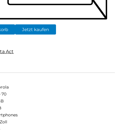
korb
Jetzt kaufen
ta Act
rola
 70
GB
B
rtphones
Zoll
n