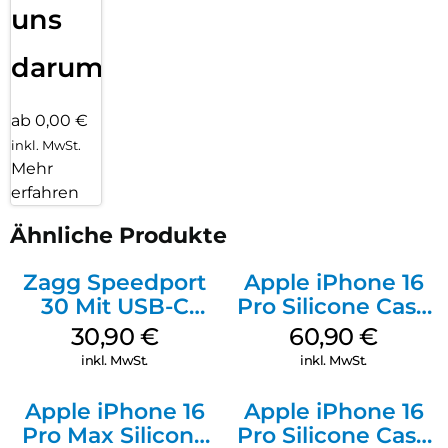
uns
darum!
ab 0,00 €
inkl. MwSt.
Mehr
erfahren
Ähnliche Produkte
Zagg Speedport
Apple iPhone 16
30 Mit USB-C
Pro Silicone Case
Kabel Weiß
MagSafe Stone
30,90
€
60,90
€
Gray
inkl. MwSt.
inkl. MwSt.
Apple iPhone 16
Apple iPhone 16
Pro Max Silicone
Pro Silicone Case