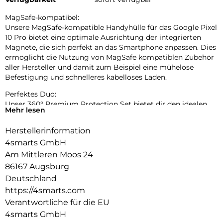
MagSafe-kompatibel:
Unsere MagSafe-kompatible Handyhülle für das Google Pixel
10 Pro bietet eine optimale Ausrichtung der integrierten
Magnete, die sich perfekt an das Smartphone anpassen. Dies
ermöglicht die Nutzung von MagSafe kompatiblen Zubehör
aller Hersteller und damit zum Beispiel eine mühelose
Befestigung und schnelleres kabelloses Laden.
Perfektes Duo:
Unser 360° Premium Protection Set bietet dir den idealen
Mehr lesen
Rundumschutz für dein Smartphone: Die transparente
Schutzhülle für das Google Pixel 10 Pro aus robustem
Herstellerinformation
Polycarbonat schützt es zuverlässig vor Stößen und Kratzern
4smarts GmbH
ohne das Original-Design des Handys zu stören. Das
hochwertige 9H-Schutzglas, komplettiert den Schutz indem
Am Mittleren Moos 24
es den Bildschirm deines Geräts mit der gleichen Sorgfalt
86167 Augsburg
schützt.
Deutschland
https://4smarts.com
Unbeeinträchtigte Bedienung:
Die Schutzhülle und das mitgelieferte 9H-Schutzglas bieten
Verantwortliche für die EU
optimalen Schutz für dein Gerät, ohne die Bedienbarkeit
4smarts GmbH
einzuschränken. Während die Hülle es vor Stößen und