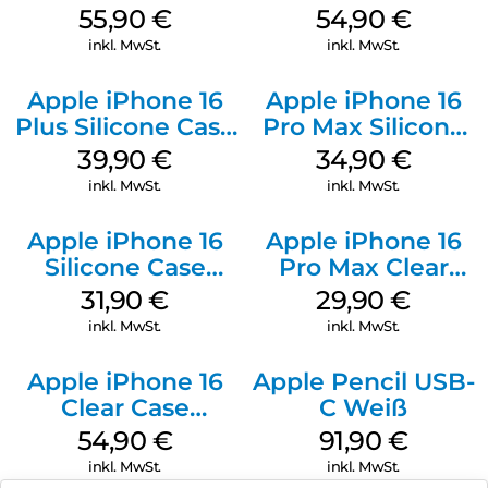
Case MagSafe
MagSafe Black
55,90
€
54,90
€
Stone Gray
inkl. MwSt.
inkl. MwSt.
Apple iPhone 16
Apple iPhone 16
Plus Silicone Case
Pro Max Silicone
MagSafe Plum
Case MagSafe
39,90
€
34,90
€
Denim
inkl. MwSt.
inkl. MwSt.
Apple iPhone 16
Apple iPhone 16
Silicone Case
Pro Max Clear
MagSafe Fuchsia
Case MagSafe
31,90
€
29,90
€
Transparent
inkl. MwSt.
inkl. MwSt.
Apple iPhone 16
Apple Pencil USB-
Clear Case
C Weiß
MagSafe
54,90
€
91,90
€
Transparent
inkl. MwSt.
inkl. MwSt.