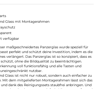
arts
nd Glass mit Montagerahmen
layschutz
sparent
rt verfügbar
ser maßgeschneidertes Panzerglas wurde speziell für
passt perfekt und schützt deine Investition, indem es die
s verlängert. Das Panzerglas ist so konzipiert, dass es
chützt, ohne die Bildqualität zu beeinträchtigen.
rkennung voll funktionsfähig und alle Tasten und
 uneingeschränkt nutzbar.
d Glass ist nicht nur robust, sondern auch einfacher zu
e. Mit dem mitgelieferten Montagerahmen lässt sich das
n und dank des Reinigungssets staubfrei anbringen. Und
zutauschen, ist das genauso einfach. Mit unserem Second
ven und benutzerfreundlichen Schutz für das Display
playschutz bietet nicht nur optimalen Schutz für dein