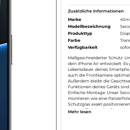
Zusätzliche Informationen
Marke
4Sm
Modellbezeichnung
Seco
Produkttyp
Disp
Farbe
Tran
Verfügbarkeit
sofo
Maßgeschneiderter Schutz: Un
dein iPhone Air entwickelt. Es 
Lebensdauer deines Smartphone
auch die Frontkamera optimal s
Außerdem bleibt die Gesichtse
Funktionen deines Geräts sind
Einfache Montage: Unser Secon
montieren wie eine Panzerfoli
Schutzglas exakt positioniere
wenn es Zeit ist, das Glas aus
Mehr lesen
Glas erhältst du einen effekti
deines Mobilgeräts.
Kristallklare Qualität: Der Dis