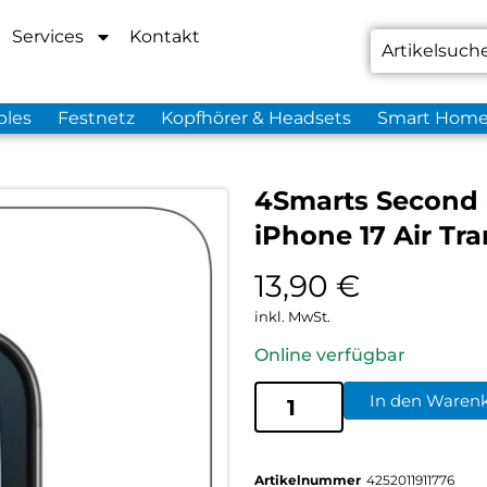
Services
Kontakt
bles
Festnetz
Kopfhörer & Headsets
Smart Hom
4Smarts Second
iPhone 17 Air Tr
13,90
€
inkl. MwSt.
Online verfügbar
In den Waren
Artikelnummer
4252011911776