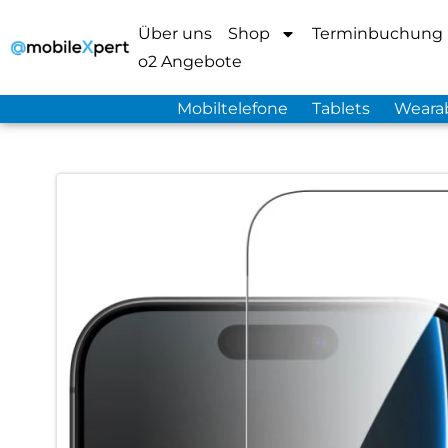
Über uns
Shop
Terminbuchung
o2 Angebote
Mobiltelefone
Tablets
Weara