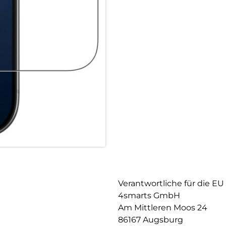
Smartphone, sondern garantie
Touchscreens. Trotz seiner Rob
von 99,99% nahezu unsichtbar u
bleibt der Touchscreen voll re
bedienen kannst.
Höchste Robustheit: Das iPhon
Qualität, die dein Smartphone
9H bietet es einen extrem hoh
Sturz ist dein Gerät sicher, d
Schäden am Display selbst ver
Case Friendly Design: Das Sch
abgestimmt. Es fügt sich naht
problemlos mit jeder Hülle ko
Flexibilität ermöglicht es dir,
zu beeinträchtigen.
Verantwortliche für die EU
4smarts GmbH
Am Mittleren Moos 24
86167 Augsburg