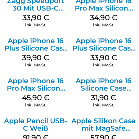
Zagg Speedport
Apple iPhone 16
30 Mit USB-C
Pro Max Silicone
Kabel Weiß
Case MagSafe
33,90
€
34,90
€
Denim
inkl. MwSt.
inkl. MwSt.
Apple iPhone 16
Apple iPhone 16
Plus Silicone Case
Plus Silicone Case
MagSafe Plum
MagSafe Lake
39,90
€
33,90
€
Green
inkl. MwSt.
inkl. MwSt.
Apple iPhone 16
Apple iPhone 16
Pro Max Silicone
Silicone Case
Case MagSafe
MagSafe Fuchsia
45,90
€
31,90
€
Ultramarine
inkl. MwSt.
inkl. MwSt.
Apple Pencil USB-
Apple Silikon Case
C Weiß
mit MagSafe
iPhone 14 Pro
91,90
€
57,90
€