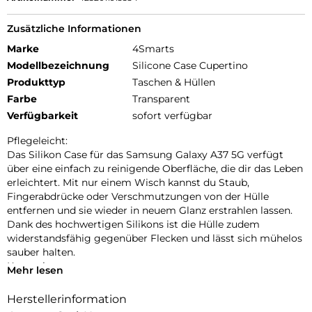
Zusätzliche Informationen
Marke
4Smarts
Modellbezeichnung
Silicone Case Cupertino
Produkttyp
Taschen & Hüllen
Farbe
Transparent
Verfügbarkeit
sofort verfügbar
Pflegeleicht:
Das Silikon Case für das Samsung Galaxy A37 5G verfügt
über eine einfach zu reinigende Oberfläche, die dir das Leben
erleichtert. Mit nur einem Wisch kannst du Staub,
Fingerabdrücke oder Verschmutzungen von der Hülle
entfernen und sie wieder in neuem Glanz erstrahlen lassen.
Dank des hochwertigen Silikons ist die Hülle zudem
widerstandsfähig gegenüber Flecken und lässt sich mühelos
sauber halten.
Kratzschutz:
Mehr lesen
Unser Samsung Galaxy A37 5G Case bietet erhöhte Kanten
und einen Innenfutter aus Mikrofaser, um Kratzer auf dem
Herstellerinformation
Display und dem Gehäuse effektiv zu verhindern. Die