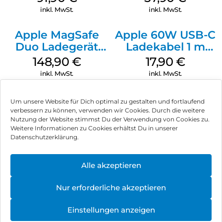
(PRODUCT)RED
inkl. MwSt.
inkl. MwSt.
Apple MagSafe
Apple 60W USB-C
Duo Ladegerät
Ladekabel 1 m
Weiß
Weiß
148,90
€
17,90
€
inkl. MwSt.
inkl. MwSt.
Um unsere Website für Dich optimal zu gestalten und fortlaufend
verbessern zu können, verwenden wir Cookies. Durch die weitere
Nutzung der Website stimmst Du der Verwendung von Cookies zu.
Impressum
Weitere Informationen zu Cookies erhältst Du in unserer
Datenschutzerklärung.
AGB
Datenschutz
Alle akzeptieren
Vertrag widerrufen
Nur erforderliche akzeptieren
Hinweis zur Batterieentsorgung
Einstellungen anzeigen
Newsletter