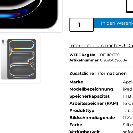
In den Waren
Informationen nach EU Da
WEEE Reg No
DE11169330
Artikelnummer
0195950396584
Zusätzliche Informationen
Marke
Appl
Modellbezeichnung
iPad 
Speicherkapazität
1 TB
Arbeitsspeicher (RAM)
16 G
Produkttyp
Tabl
Bildschirmdiagonale
11 Zo
Farbe
Silbe
Verfügbarkeit
sofo