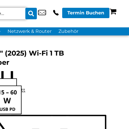
Termin Buchen
e
Netzwerk & Router
Zubehör
″ (2025) Wi-Fi 1 TB
ber
datenblatt