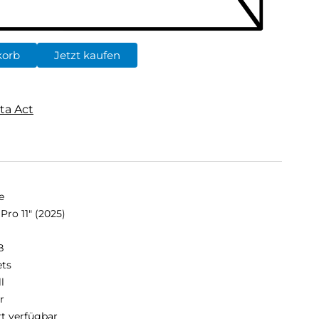
korb
Jetzt kaufen
ta Act
e
Pro 11" (2025)
B
ets
ll
r
rt verfügbar