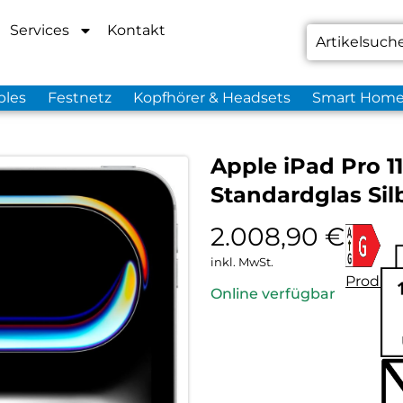
Services
Kontakt
bles
Festnetz
Kopfhörer & Headsets
Smart Hom
Apple iPad Pro 11
Standardglas Sil
2.008,90
€
inkl. MwSt.
Produkt
Online verfügbar