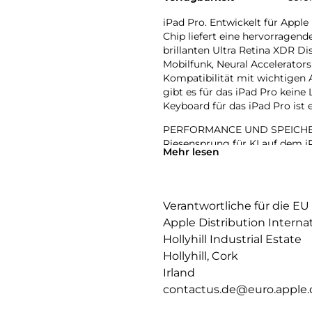
iPad Pro. Entwickelt für Apple
Chip liefert eine hervorragen
brillanten Ultra Retina XDR 
Mobilfunk, Neural Accelerator
Kompatibilität mit wichtigen
gibt es für das iPad Pro kein
Keyboard für das iPad Pro ist 
PERFORMANCE UND SPEICHERPL
Riesensprung für KI auf dem iP
Mehr lesen
leistungsstarken Neural Accel
einfach bewältigt werden.
IPADOS: Mit Pro Apps noch me
Verantwortliche für die EU
und Fähigkeiten, die alles ver
Apple Distribution Interna
werden Workflows gesteuert, o
Hollyhill Industrial Estate
APPLE INTELLIGENCE: Apple Inte
Hollyhill, Cork
zu kommunizieren, sich auszud
Irland
bahnbrechendem Datenschutz 
contactus.de@euro.apple
13″ ULTRA RETINA XDR DISPLAY:
Helligkeit, präzisem Kontrast