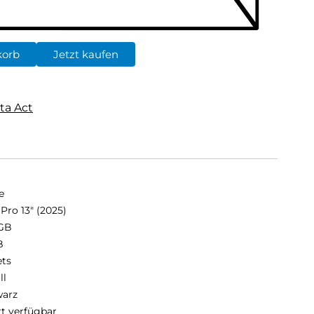
korb
Jetzt kaufen
ta Act
e
Pro 13" (2025)
GB
B
ets
ll
arz
rt verfügbar