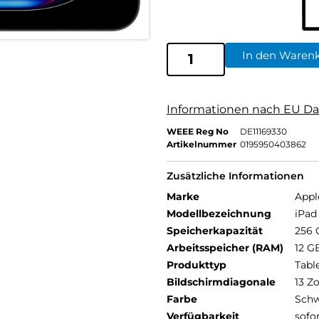
In den Waren
Informationen nach EU Da
WEEE Reg No
DE11169330
Artikelnummer
0195950403862
Zusätzliche Informationen
Marke
Appl
Modellbezeichnung
iPad 
Speicherkapazität
256 
Arbeitsspeicher (RAM)
12 G
Produkttyp
Tabl
Bildschirmdiagonale
13 Zo
Farbe
Schw
Verfügbarkeit
sofo