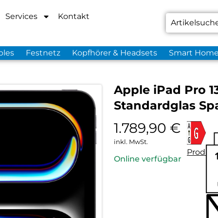
Services
Kontakt
bles
Festnetz
Kopfhörer & Headsets
Smart Hom
Apple iPad Pro 13
Standardglas Sp
1.789,90
€
inkl. MwSt.
Produkt
Online verfügbar