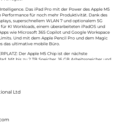
 Intelligence. Das iPad Pro mit der Power des Apple M5
de Performance für noch mehr Produktivität. Dank des
Displays, superschnellem WLAN 7 und optionalem 5G
s für KI Workloads, einem überarbeiteten iPadOS und
 Apps wie Microsoft 365 Copilot und Google Workspace
e Limits. Und mit dem Apple Pencil Pro und dem Magic
es das ultimative mobile Büro.
ATZ: Der Apple M5 Chip ist der nächste
ad. Mit bis zu 2 TB Speicher, 16 GB Arbeitsspeicher und
erators für KI Performance können Projekte jeder Größe
hr erledigen, dank iPadOS 26 mit Liquid Glass Design
ändern. Mit dem intuitiven und flexiblen Fenstersystem
tional Ltd
rganisiert und verwaltet wie nie zuvor.
lligence ist das persönliche Intelligenz System. Es hilft
rücken und Dinge einfacher zu erledigen – mit
bei jedem Schritt.
.com
 Das fortschrittlichste Display der Welt mit extremer
, ProMotion, großem P3 Farbraum und True Tone.