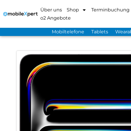
Über uns
Shop
Terminbuchung
o2 Angebote
Mobiltelefone
Tablets
Weara