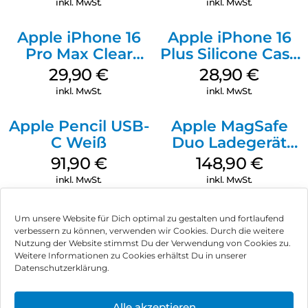
inkl. MwSt.
inkl. MwSt.
Apple iPhone 16
Apple iPhone 16
Pro Max Clear
Plus Silicone Case
Case MagSafe
MagSafe Black
29,90
€
28,90
€
Transparent
inkl. MwSt.
inkl. MwSt.
Apple Pencil USB-
Apple MagSafe
C Weiß
Duo Ladegerät
Weiß
91,90
€
148,90
€
inkl. MwSt.
inkl. MwSt.
Um unsere Website für Dich optimal zu gestalten und fortlaufend
verbessern zu können, verwenden wir Cookies. Durch die weitere
Nutzung der Website stimmst Du der Verwendung von Cookies zu.
Impressum
Weitere Informationen zu Cookies erhältst Du in unserer
Datenschutzerklärung.
AGB
Datenschutz
Alle akzeptieren