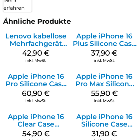
Mehr
erfahren
Ähnliche Produkte
Lenovo kabellose
Apple iPhone 16
Mehrfachgerät
Plus Silicone Case
Luna Grey
MagSafe Lake
42,90
€
37,90
€
Green
inkl. MwSt.
inkl. MwSt.
Apple iPhone 16
Apple iPhone 16
Pro Silicone Case
Pro Max Silicone
MagSafe Stone
Case MagSafe
60,90
€
55,90
€
Gray
Stone Gray
inkl. MwSt.
inkl. MwSt.
Apple iPhone 16
Apple iPhone 16
Clear Case
Silicone Case
MagSafe
MagSafe Fuchsia
54,90
€
31,90
€
Transparent