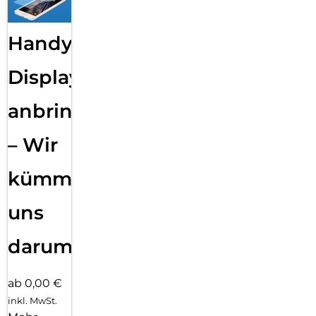
Handy
Displayfolie
anbringen
– Wir
kümmern
uns
darum!
ab 0,00 €
inkl. MwSt.