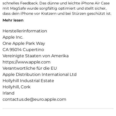
schnelles Feedback. Das dünne und leichte iPhone Air Case
mit MagSafe wurde sorgfältig optimiert und stellt sicher,
dass dein iPhone vor Kratzern und bei Stürzen geschützt ist.
Mehr lesen
Das Case funktioniert nahtlos mit der Kamera­steuerung, um
präzise Finger­bewegungen wie Drücken und Streichen zu
Herstellerinformation
erkennen.
Apple Inc.
Mit zwei Verbindungs­punkten lässt sich dieses Case sicher
One Apple Park Way
am Crossbody Band befestigen. So kannst du dein iPhone
CA 95014 Cupertino
einfach freihändig tragen.
Vereinigte Staaten von Amerika
Mit integrierten Magneten, die sich perfekt am iPhone Air
https://www.apple.com
ausrichten, hält das Case ganz einfach und sorgt für
Verantwortliche für die EU
schnelleres kabelloses Laden. Lass dein iPhone beim Laden
Apple Distribution International Ltd
einfach im Case und docke dein MagSafe Ladegerät an oder
Hollyhill Industrial Estate
leg es auf dein Qi2.2 oder Qi zertifiziertes Ladegerät.
Hollyhill, Cork
Wie jedes von Apple entwickelte Case durchläuft es im Laufe
Irland
des Design‑ und Fertigungs­prozesses Tausende von
contactus.de@euro.apple.com
Teststunden. Deshalb sieht es nicht nur großartig aus,
sondern ist auch dafür gemacht, dein iPhone vor Kratzern
und bei Stürzen zu schützen.