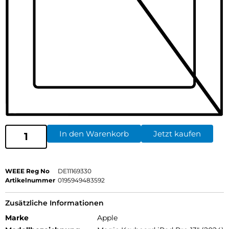
In den Warenkorb
Jetzt kaufen
WEEE Reg No
DE11169330
Artikelnummer
0195949483592
Zusätzliche Informationen
Marke
Apple