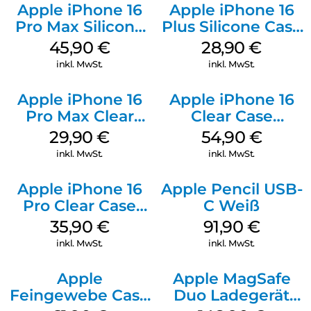
Apple iPhone 16
Apple iPhone 16
Pro Max Silicone
Plus Silicone Case
Case MagSafe
MagSafe Black
45,90
€
28,90
€
Ultramarine
inkl. MwSt.
inkl. MwSt.
Apple iPhone 16
Apple iPhone 16
Pro Max Clear
Clear Case
Case MagSafe
MagSafe
29,90
€
54,90
€
Transparent
Transparent
inkl. MwSt.
inkl. MwSt.
Apple iPhone 16
Apple Pencil USB-
Pro Clear Case
C Weiß
MagSafe
35,90
€
91,90
€
Transparent
inkl. MwSt.
inkl. MwSt.
Apple
Apple MagSafe
Feingewebe Case
Duo Ladegerät