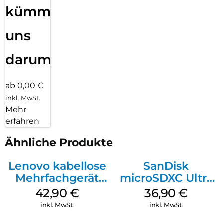
kümmern
uns
darum!
ab 0,00 €
inkl. MwSt.
Mehr
erfahren
Ähnliche Produkte
Lenovo kabellose
SanDisk
Mehrfachgerät
microSDXC Ultra
Luna Grey
128 GB + Adapter
42,90
€
36,90
€
Mobile
inkl. MwSt.
inkl. MwSt.