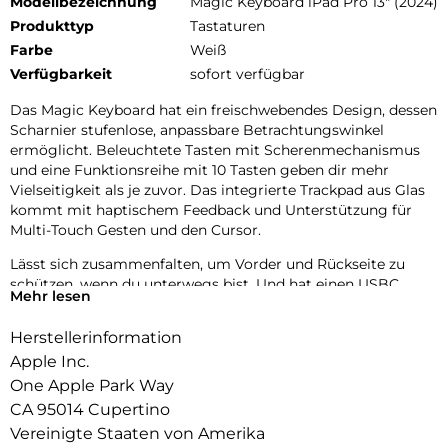
Modellbezeichnung
Magic Keyboard iPad Pro 13" (2024)
Produkttyp
Tastaturen
Farbe
Weiß
Verfügbarkeit
sofort verfügbar
Das Magic Keyboard hat ein freischwebendes Design, dessen
Scharnier stufenlose, anpassbare Betrachtungswinkel
ermöglicht. Beleuchtete Tasten mit Scherenmechanismus
und eine Funktionsreihe mit 10 Tasten geben dir mehr
Vielseitigkeit als je zuvor. Das integrierte Trackpad aus Glas
kommt mit haptischem Feedback und Unterstützung für
Multi-Touch Gesten und den Cursor.
Lässt sich zusammenfalten, um Vorder und Rückseite zu
schützen, wenn du unterwegs bist. Und hat einen USBC
Mehr lesen
Anschluss zum PassThrough Laden. Erhältlich in Schwarz
oder Weiß.
Herstellerinformation
Apple Inc.
One Apple Park Way
CA 95014 Cupertino
Vereinigte Staaten von Amerika