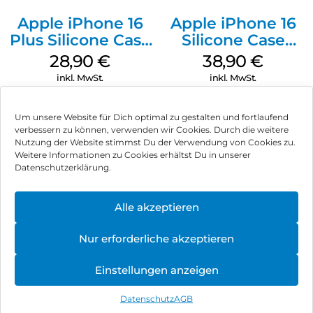
Apple iPhone 16
Apple iPhone 16
Plus Silicone Case
Silicone Case
MagSafe Black
MagSafe
28,90
€
38,90
€
Ultramarine
inkl. MwSt.
inkl. MwSt.
Um unsere Website für Dich optimal zu gestalten und fortlaufend
verbessern zu können, verwenden wir Cookies. Durch die weitere
Nutzung der Website stimmst Du der Verwendung von Cookies zu.
Impressum
Weitere Informationen zu Cookies erhältst Du in unserer
Datenschutzerklärung.
AGB
Datenschutz
Alle akzeptieren
Vertrag widerrufen
Nur erforderliche akzeptieren
Hinweis zur Batterieentsorgung
Einstellungen anzeigen
Newsletter
Datenschutz
AGB
©
2026
, Brodos AG – All Rights Reserved.