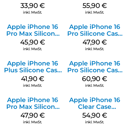
Kabel Weiß
Case MagSafe
33,90
€
55,90
€
Stone Gray
inkl. MwSt.
inkl. MwSt.
Apple iPhone 16
Apple iPhone 16
Pro Max Silicone
Pro Silicone Case
Case MagSafe
MagSafe Denim
45,90
€
47,90
€
Ultramarine
inkl. MwSt.
inkl. MwSt.
Apple iPhone 16
Apple iPhone 16
Plus Silicone Case
Pro Silicone Case
MagSafe Stone
MagSafe Stone
41,90
€
60,90
€
Gray
Gray
inkl. MwSt.
inkl. MwSt.
Apple iPhone 16
Apple iPhone 16
Pro Max Silicone
Clear Case
Case MagSafe
MagSafe
47,90
€
54,90
€
Black
Transparent
inkl. MwSt.
inkl. MwSt.