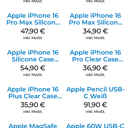
inkl. MwSt.
inkl. MwSt.
Apple iPhone 16
Apple iPhone 16
Pro Max Silicone
Pro Max Silicone
Case MagSafe
Case MagSafe
47,90
€
34,90
€
Black
Denim
inkl. MwSt.
inkl. MwSt.
Apple iPhone 16
Apple iPhone 16
Silicone Case
Pro Clear Case
MagSafe Black
MagSafe
54,90
€
36,90
€
Transparent
inkl. MwSt.
inkl. MwSt.
Apple iPhone 16
Apple Pencil USB-
Plus Clear Case
C Weiß
MagSafe
35,90
€
91,90
€
Transparent
inkl. MwSt.
inkl. MwSt.
Apple MagSafe
Apple 60W USB-C