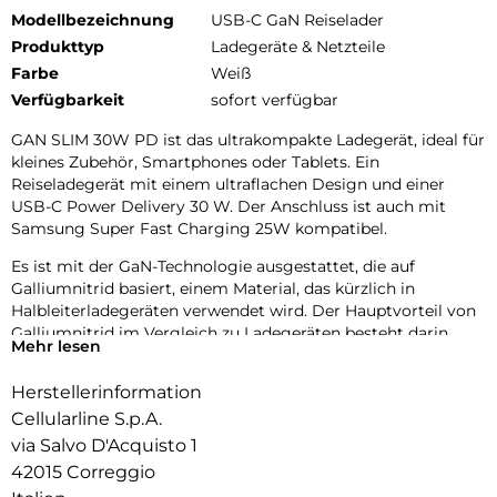
Modellbezeichnung
USB-C GaN Reiselader
Produkttyp
Ladegeräte & Netzteile
Farbe
Weiß
Verfügbarkeit
sofort verfügbar
GAN SLIM 30W PD ist das ultrakompakte Ladegerät, ideal für
kleines Zubehör, Smartphones oder Tablets. Ein
Reiseladegerät mit einem ultraflachen Design und einer
USB-C Power Delivery 30 W. Der Anschluss ist auch mit
Samsung Super Fast Charging 25W kompatibel.
Es ist mit der GaN-Technologie ausgestattet, die auf
Galliumnitrid basiert, einem Material, das kürzlich in
Halbleiterladegeräten verwendet wird. Der Hauptvorteil von
Galliumnitrid im Vergleich zu Ladegeräten besteht darin,
Mehr lesen
dass es weniger Wärme erzeugt. Durch die reduzierte
Wärmeentwicklung können die Komponenten näher
Herstellerinformation
beieinander platziert werden, wodurch die Gesamtgröße der
Cellularline S.p.A.
Ladegeräte reduziert wird.
via Salvo D'Acquisto 1
42015 Correggio