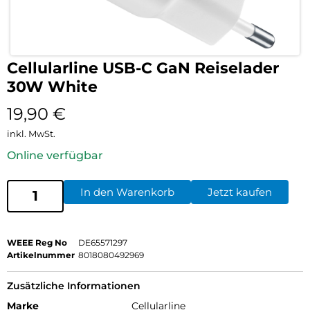
Cellularline USB-C GaN Reiselader
30W White
19,90
€
inkl. MwSt.
Online verfügbar
In den Warenkorb
Jetzt kaufen
WEEE Reg No
DE65571297
Artikelnummer
8018080492969
Zusätzliche Informationen
Marke
Cellularline