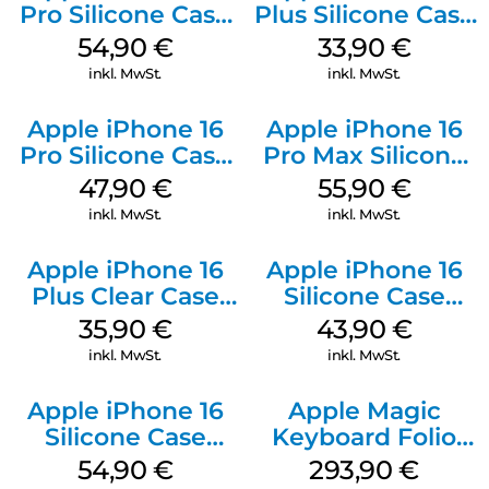
Pro Silicone Case
Plus Silicone Case
MagSafe Black
MagSafe Lake
54,90
€
33,90
€
Green
inkl. MwSt.
inkl. MwSt.
Apple iPhone 16
Apple iPhone 16
Pro Silicone Case
Pro Max Silicone
MagSafe Denim
Case MagSafe
47,90
€
55,90
€
Stone Gray
inkl. MwSt.
inkl. MwSt.
Apple iPhone 16
Apple iPhone 16
Plus Clear Case
Silicone Case
MagSafe
MagSafe Plum
35,90
€
43,90
€
Transparent
inkl. MwSt.
inkl. MwSt.
Apple iPhone 16
Apple Magic
Silicone Case
Keyboard Folio
MagSafe Lake
iPad 10.9″ (10.Gen.)
54,90
€
293,90
€