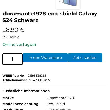
dbramante1928 eco-shield Galaxy
S24 Schwarz
28,90
€
inkl. MwSt.
Online verfügbar
In den Warenkorb
Jetzt kaufen
WEEE Reg No
DE95338265
Artikelnummer
5711428060495
Zusätzliche Informationen
Marke
Dbramante1928
Modellbezeichnung
Eco-Shield
Produkttyp
Displayschutz