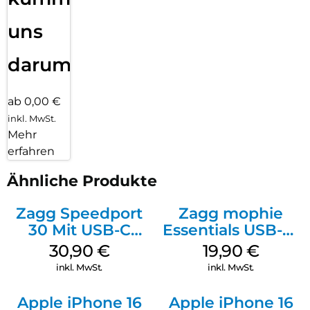
uns
darum!
ab 0,00 €
inkl. MwSt.
Mehr
erfahren
Ähnliche Produkte
Zagg Speedport
Zagg mophie
30 Mit USB-C
Essentials USB-C-
Kabel Weiß
20W Charger PD
30,90
€
19,90
€
Weiß
inkl. MwSt.
inkl. MwSt.
Apple iPhone 16
Apple iPhone 16