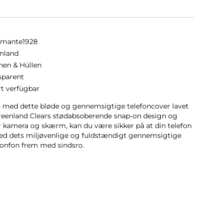
amante1928
nland
hen & Hüllen
sparent
rt verfügbar
n med dette bløde og gennemsigtige telefoncover lavet
reenland Clears stødabsoberende snap-on design og
r kamera og skærm, kan du være sikker på at din telefon
d dets miljøvenlige og fuldstændigt gennemsigtige
efonfon frem med sindsro.