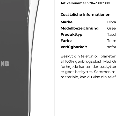
Artikelnummer
5711428017888
Zusätzliche Informationen
Marke
Dbr
Modellbezeichnung
Gree
Produkttyp
Tasc
Farbe
Tran
Verfügbarkeit
sofo
Beskyt din telefon og planete
af 100% genbrugsplast. Med G
forhøjede kanter, der beskytte
er godt beskyttet. Sammen me
materiale, kan du vise din tel