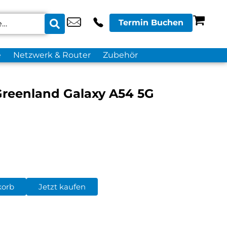
Termin Buchen
e
Netzwerk & Router
Zubehör
reenland Galaxy A54 5G
korb
Jetzt kaufen