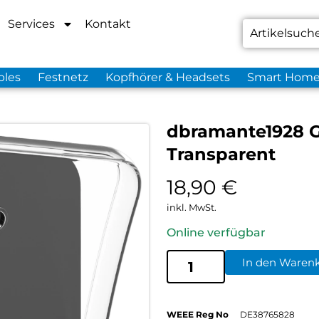
Services
Kontakt
bles
Festnetz
Kopfhörer & Headsets
Smart Hom
dbramante1928 G
Transparent
18,90
€
inkl. MwSt.
Online verfügbar
In den Waren
WEEE Reg No
DE38765828