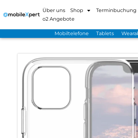
Über uns
Shop
Terminbuchung
o2 Angebote
Mobiltelefone
Tablets
Weara