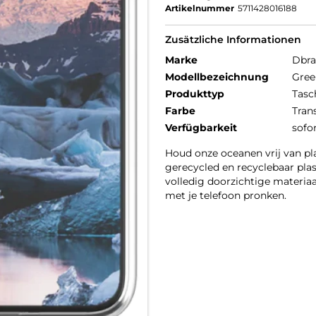
Artikelnummer
5711428016188
Zusätzliche Informationen
Marke
Dbr
Modellbezeichnung
Gree
Produkttyp
Tasc
Farbe
Tran
Verfügbarkeit
sofo
Houd onze oceanen vrij van p
gerecycled en recyclebaar plas
volledig doorzichtige materia
met je telefoon pronken.