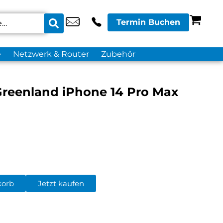
Termin Buchen
e
Netzwerk & Router
Zubehör
reenland iPhone 14 Pro Max
korb
Jetzt kaufen