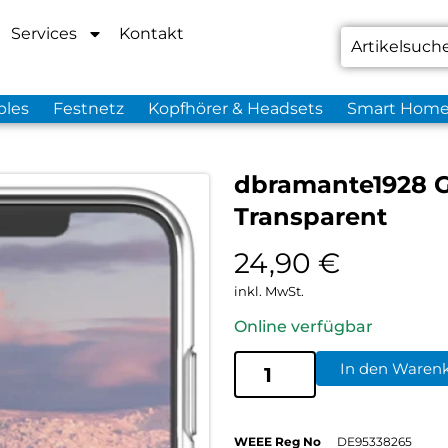
Services
Kontakt
bles
Festnetz
Kopfhörer & Headsets
Smart Hom
dbramante1928 G
Transparent
24,90
€
inkl. MwSt.
Online verfügbar
In den Waren
WEEE Reg No
DE95338265