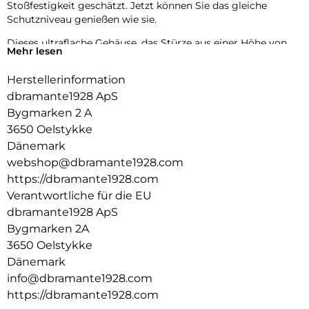
Stoßfestigkeit geschätzt. Jetzt können Sie das gleiche
Schutzniveau genießen wie sie.
Dieses ultraflache Gehäuse, das Stürze aus einer Höhe von
Mehr lesen
bis zu 4 Metern übersteht, bietet maximalen Schutz ohne
zusätzliches Gewicht. Der integrierte MagSafe-Magnet sorgt
Herstellerinformation
für müheloses kabelloses Aufladen und macht Ihr Erlebnis
dbramante1928 ApS
nahtlos und bequem. Wählen Sie Iceland Ultra D3O MagSafe
für den dünnsten und fortschrittlichsten Schutz Ihres
Bygmarken 2 A
Telefons.
3650 Oelstykke
Dänemark
webshop@dbramante1928.com
https://dbramante1928.com
Verantwortliche für die EU
dbramante1928 ApS
Bygmarken 2A
3650 Oelstykke
Dänemark
info@dbramante1928.com
https://dbramante1928.com