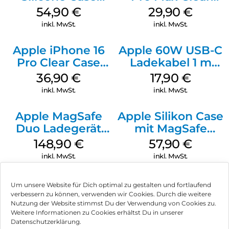
MagSafe Lake
Case MagSafe
54,90
€
29,90
€
Green
Transparent
inkl. MwSt.
inkl. MwSt.
Apple iPhone 16
Apple 60W USB-C
Pro Clear Case
Ladekabel 1 m
MagSafe
Weiß
36,90
€
17,90
€
Transparent
inkl. MwSt.
inkl. MwSt.
Apple MagSafe
Apple Silikon Case
Duo Ladegerät
mit MagSafe
Weiß
iPhone 14 Pro
148,90
€
57,90
€
(PRODUCT)RED
inkl. MwSt.
inkl. MwSt.
Um unsere Website für Dich optimal zu gestalten und fortlaufend
verbessern zu können, verwenden wir Cookies. Durch die weitere
Nutzung der Website stimmst Du der Verwendung von Cookies zu.
Impressum
Weitere Informationen zu Cookies erhältst Du in unserer
Datenschutzerklärung.