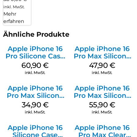
inkl. MwSt.
Mehr
erfahren
Ähnliche Produkte
Apple iPhone 16
Apple iPhone 16
Pro Silicone Case
Pro Max Silicone
MagSafe Stone
Case MagSafe
60,90
€
47,90
€
Gray
Black
inkl. MwSt.
inkl. MwSt.
Apple iPhone 16
Apple iPhone 16
Pro Max Silicone
Pro Max Silicone
Case MagSafe
Case MagSafe
34,90
€
55,90
€
Denim
Stone Gray
inkl. MwSt.
inkl. MwSt.
Apple iPhone 16
Apple iPhone 16
Silicone Case
Pro Max Clear