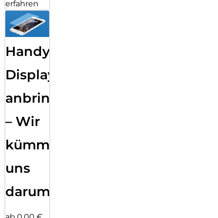
erfahren
Handy
Displayfolie
anbringen
– Wir
kümmern
uns
darum!
ab 0,00 €