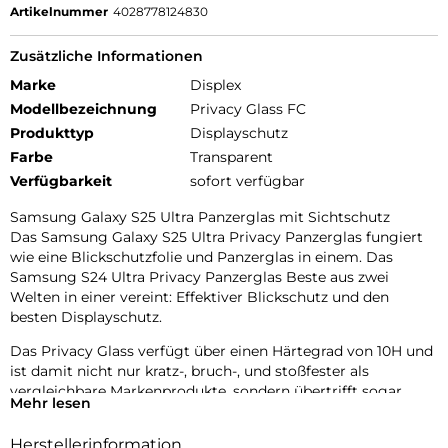
Artikelnummer
4028778124830
Zusätzliche Informationen
Marke
Displex
Modellbezeichnung
Privacy Glass FC
Produkttyp
Displayschutz
Farbe
Transparent
Verfügbarkeit
sofort verfügbar
Samsung Galaxy S25 Ultra Panzerglas mit Sichtschutz
Das Samsung Galaxy S25 Ultra Privacy Panzerglas fungiert
wie eine Blickschutzfolie und Panzerglas in einem. Das
Samsung S24 Ultra Privacy Panzerglas Beste aus zwei
Welten in einer vereint: Effektiver Blickschutz und den
besten Displayschutz.
Das Privacy Glass verfügt über einen Härtegrad von 10H und
ist damit nicht nur kratz-, bruch-, und stoßfester als
vergleichbare Markenprodukte, sondern übertrifft sogar
Mehr lesen
Saphirglas, das bei Luxusuhren eingesetzt wird und einen
Härtegrad von 9H hat.
Herstellerinformation