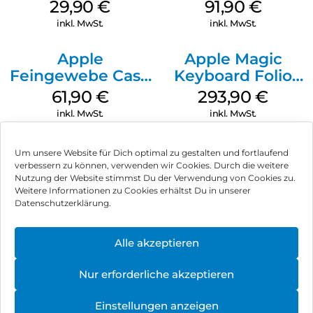
Case MagSafe
29,90
€
91,90
€
Transparent
inkl. MwSt.
inkl. MwSt.
Apple
Apple Magic
Feingewebe Case
Keyboard Folio
iPhone 15 Pro
iPad 10.9″ (10.Gen.)
61,90
€
293,90
€
MagSafe Schwarz
Weiß
inkl. MwSt.
inkl. MwSt.
Um unsere Website für Dich optimal zu gestalten und fortlaufend
verbessern zu können, verwenden wir Cookies. Durch die weitere
Nutzung der Website stimmst Du der Verwendung von Cookies zu.
Impressum
Weitere Informationen zu Cookies erhältst Du in unserer
Datenschutzerklärung.
AGB
Datenschutz
Alle akzeptieren
Vertrag widerrufen
Nur erforderliche akzeptieren
Hinweis zur Batterieentsorgung
Einstellungen anzeigen