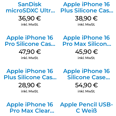
SanDisk
Apple iPhone 16
microSDXC Ultra
Plus Silicone Case
128 GB + Adapter
MagSafe Denim
36,90
€
38,90
€
Mobile
inkl. MwSt.
inkl. MwSt.
Apple iPhone 16
Apple iPhone 16
Pro Silicone Case
Pro Max Silicone
MagSafe Denim
Case MagSafe
47,90
€
45,90
€
Ultramarine
inkl. MwSt.
inkl. MwSt.
Apple iPhone 16
Apple iPhone 16
Plus Silicone Case
Silicone Case
MagSafe Black
MagSafe Black
28,90
€
54,90
€
inkl. MwSt.
inkl. MwSt.
Apple iPhone 16
Apple Pencil USB-
Pro Max Clear
C Weiß