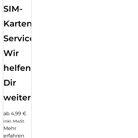
mit maximaler Transparenz und Farbtreue genießen.
SIM-
Einfaches, blasenfreies Aufbringen:
Mit dem EASY-ON Eco-Montagerahmen und dem
Karten
dazugehörigen Video Tutorial gestaltet sich die Montage des
Tempered Glass schnell, einfach und exakt. Das Ergebnis:
Service:
kein schiefes Aufliegen des Screen Protectors auf dem
Display, keine verdeckten Öffnungen für Lautsprecher oder
Mikrofone und erst recht keine Blasen unter dem Schutzglas.
Wir
Gut für die Umwelt: der Eco-Montagerahmen besteht zu
100% aus recyclebarem Premium-Vollkarton und kann nach
helfen
dem Einsatz bedenkenlos mit dem Altpapier recycelt
werden.
Dir
weiter
ab 4,99 €
inkl. MwSt.
Mehr
erfahren