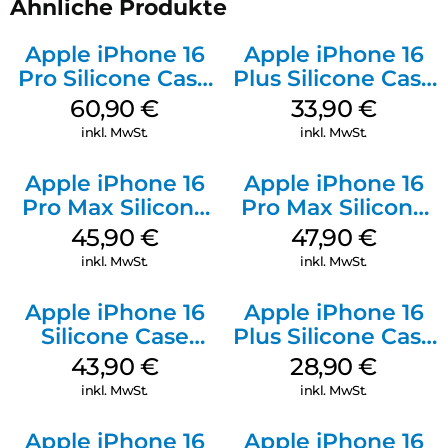
Ähnliche Produkte
Apple iPhone 16
Apple iPhone 16
Pro Silicone Case
Plus Silicone Case
MagSafe Stone
MagSafe Lake
60,90
€
33,90
€
Gray
Green
inkl. MwSt.
inkl. MwSt.
Apple iPhone 16
Apple iPhone 16
Pro Max Silicone
Pro Max Silicone
Case MagSafe
Case MagSafe
45,90
€
47,90
€
Ultramarine
Black
inkl. MwSt.
inkl. MwSt.
Apple iPhone 16
Apple iPhone 16
Silicone Case
Plus Silicone Case
MagSafe Plum
MagSafe Black
43,90
€
28,90
€
inkl. MwSt.
inkl. MwSt.
Apple iPhone 16
Apple iPhone 16