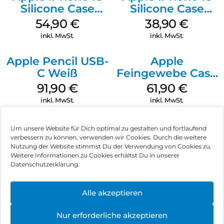
Silicone Case
Silicone Case
MagSafe Black
MagSafe
54,90
€
38,90
€
Ultramarine
inkl. MwSt.
inkl. MwSt.
Apple Pencil USB-
Apple
C Weiß
Feingewebe Case
iPhone 15 Pro
91,90
€
61,90
€
MagSafe Schwarz
inkl. MwSt.
inkl. MwSt.
Um unsere Website für Dich optimal zu gestalten und fortlaufend
verbessern zu können, verwenden wir Cookies. Durch die weitere
Nutzung der Website stimmst Du der Verwendung von Cookies zu.
Impressum
Weitere Informationen zu Cookies erhältst Du in unserer
Datenschutzerklärung.
AGB
Datenschutz
Alle akzeptieren
Vertrag widerrufen
Nur erforderliche akzeptieren