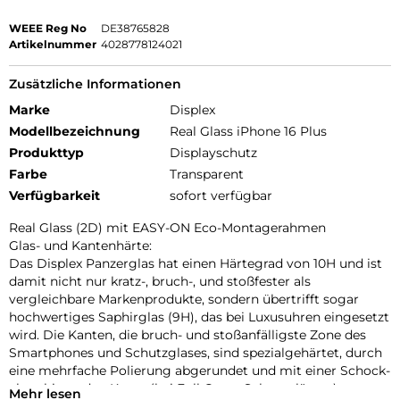
WEEE Reg No
DE38765828
Artikelnummer
4028778124021
Zusätzliche Informationen
Marke
Displex
Modellbezeichnung
Real Glass iPhone 16 Plus
Produkttyp
Displayschutz
Farbe
Transparent
Verfügbarkeit
sofort verfügbar
Real Glass (2D) mit EASY-ON Eco-Montagerahmen
Glas- und Kantenhärte:
Das Displex Panzerglas hat einen Härtegrad von 10H und ist
damit nicht nur kratz-, bruch-, und stoßfester als
vergleichbare Markenprodukte, sondern übertrifft sogar
hochwertiges Saphirglas (9H), das bei Luxusuhren eingesetzt
wird. Die Kanten, die bruch- und stoßanfälligste Zone des
Smartphones und Schutzglases, sind spezialgehärtet, durch
eine mehrfache Polierung abgerundet und mit einer Schock-
absorbierenden Kante (bei Full Cover Schutzgläsern)
Mehr lesen