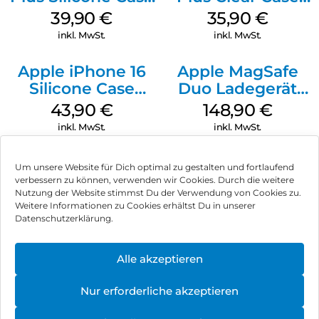
MagSafe Plum
MagSafe
39,90
€
35,90
€
Transparent
inkl. MwSt.
inkl. MwSt.
Apple iPhone 16
Apple MagSafe
Silicone Case
Duo Ladegerät
MagSafe Plum
Weiß
43,90
€
148,90
€
inkl. MwSt.
inkl. MwSt.
Um unsere Website für Dich optimal zu gestalten und fortlaufend
verbessern zu können, verwenden wir Cookies. Durch die weitere
Nutzung der Website stimmst Du der Verwendung von Cookies zu.
Impressum
Weitere Informationen zu Cookies erhältst Du in unserer
Datenschutzerklärung.
AGB
Datenschutz
Alle akzeptieren
Vertrag widerrufen
Nur erforderliche akzeptieren
Hinweis zur Batterieentsorgung