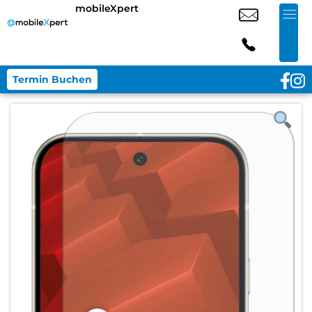
mobileXpert
Termin Buchen