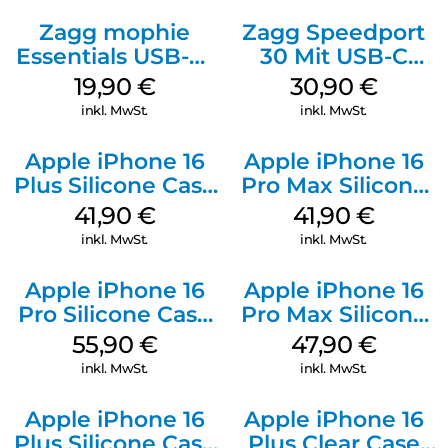
Zagg mophie
Zagg Speedport
Essentials USB-C-
30 Mit USB-C
20W Charger PD
Kabel Weiß
19,90
€
30,90
€
Weiß
inkl. MwSt.
inkl. MwSt.
Apple iPhone 16
Apple iPhone 16
Plus Silicone Case
Pro Max Silicone
MagSafe Stone
Case MagSafe
41,90
€
41,90
€
Gray
Ultramarine
inkl. MwSt.
inkl. MwSt.
Apple iPhone 16
Apple iPhone 16
Pro Silicone Case
Pro Max Silicone
MagSafe Stone
Case MagSafe
55,90
€
47,90
€
Gray
Black
inkl. MwSt.
inkl. MwSt.
Apple iPhone 16
Apple iPhone 16
Plus Silicone Case
Plus Clear Case