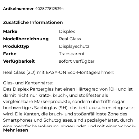
Artikelnummer
4028778125394
Zusätzliche Informationen
Marke
Displex
Modellbezeichnung
Real Glass
Produkttyp
Displayschutz
Farbe
Transparent
Verfügbarkeit
sofort verfügbar
Real Glass (2D) mit EASY-ON Eco-Montagerahmen:
Glas- und Kantenhärte:
Das Displex Panzerglas hat einen Härtegrad von 10H und ist
damit nicht nur kratz-, bruch-, und stoßfester als
vergleichbare Markenprodukte, sondern übertrifft sogar
hochwertiges Saphirglas (9H), das bei Luxusuhren eingesetzt
wird. Die Kanten, die bruch- und stoßanfälligste Zone des
Smartphones und Schutzglases, sind spezialgehärtet, durch
eine mehrfache Polierung abgerundet und mit einer Schock-
Mehr lesen
absorbierenden Kante (bei Full Cover Schutzgläsern)
veredelt. Durch dieses aufwendige Produktionsverfahren