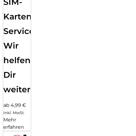
SIM-
Einfaches, blasenfreies Aufbringen:
Karten
Mit dem EASY-ON Eco-Montagerahmen und dem
dazugehörigen Video Tutorial gestaltet sich die Montage des
Tempered Glass schnell, einfach und exakt. Das Ergebnis:
Service:
kein schiefes Aufliegen des Screen Protectors auf dem
Display, keine verdeckten Öffnungen für Lautsprecher oder
Wir
Mikrofone und erst recht keine Blasen unter dem Schutzglas.
Gut für die Umwelt: der Eco-Montagerahmen besteht zu
helfen
100% aus recyclebarem Premium-Vollkarton und kann nach
dem Einsatz bedenkenlos mit dem Altpapier recycelt
werden.
Dir
weiter
ab 4,99 €
inkl. MwSt.
Mehr
erfahren