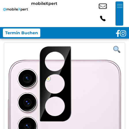
mobileXpert
Termin Buchen