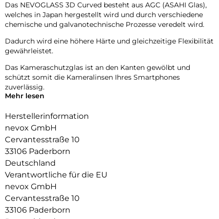
Das NEVOGLASS 3D Curved besteht aus AGC (ASAHI Glas),
welches in Japan hergestellt wird und durch verschiedene
chemische und galvanotechnische Prozesse veredelt wird.
Dadurch wird eine höhere Härte und gleichzeitige Flexibilität
gewährleistet.
Das Kameraschutzglas ist an den Kanten gewölbt und
schützt somit die Kameralinsen Ihres Smartphones
zuverlässig.
Mehr lesen
Die Fotoqualität wird nicht beeinträchtigt, zusätzlich
schützen Sie die Linsen vor Staubablagerungen in den
Herstellerinformation
Zwischenräumen.
nevox GmbH
Cervantesstraße 10
33106 Paderborn
Deutschland
Verantwortliche für die EU
nevox GmbH
Cervantesstraße 10
33106 Paderborn