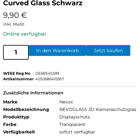
Curved Glass Schwarz
9,90
€
inkl. MwSt.
Online verfügbar
In den Warenkorb
Jetzt kaufen
WEEE Reg No
DE68545399
Artikelnummer
4250686415957
Zusätzliche Informationen
Marke
Nevox
Modellbezeichnung
NEVOGLASS 3D Kameraschutzglas
Produkttyp
Displayschutz
Farbe
Transparent
Verfügbarkeit
sofort verfügbar