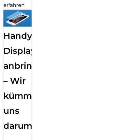
erfahren
Handy
Displayfolie
anbringen
– Wir
kümmern
uns
darum!