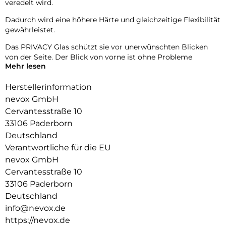
veredelt wird.
Dadurch wird eine höhere Härte und gleichzeitige Flexibilität
gewährleistet.
Das PRIVACY Glas schützt sie vor unerwünschten Blicken
von der Seite. Der Blick von vorne ist ohne Probleme
Mehr lesen
möglich, gleichzeitig wird der Blick von der Seite
abgedunkelt.
Herstellerinformation
Das NEVOGLASS 3D ist an den Kanten gewölbt und passt
nevox GmbH
sich somit dem Display an, wodurch eine bessere Haptik
Cervantesstraße 10
erzielt.
33106 Paderborn
Durch die Umformungen wird das komplette Display
Deutschland
zuverlässig geschützt.
Verantwortliche für die EU
nevox GmbH
Cervantesstraße 10
33106 Paderborn
Deutschland
info@nevox.de
https://nevox.de