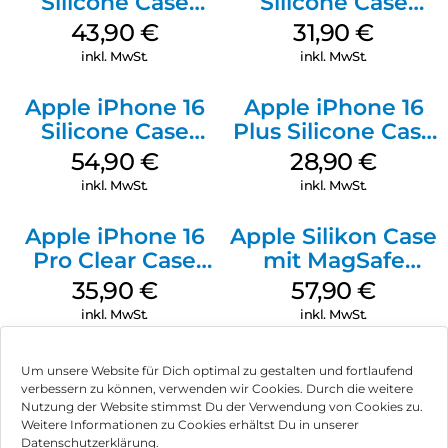
Silicone Case
Silicone Case
MagSafe Plum
MagSafe Fuchsia
43,90
€
31,90
€
inkl. MwSt.
inkl. MwSt.
Apple iPhone 16
Apple iPhone 16
Silicone Case
Plus Silicone Case
MagSafe Black
MagSafe Black
54,90
€
28,90
€
inkl. MwSt.
inkl. MwSt.
Apple iPhone 16
Apple Silikon Case
Pro Clear Case
mit MagSafe
MagSafe
iPhone 14 Pro
35,90
€
57,90
€
Transparent
(PRODUCT)RED
inkl. MwSt.
inkl. MwSt.
Um unsere Website für Dich optimal zu gestalten und fortlaufend
verbessern zu können, verwenden wir Cookies. Durch die weitere
Nutzung der Website stimmst Du der Verwendung von Cookies zu.
Impressum
Weitere Informationen zu Cookies erhältst Du in unserer
Datenschutzerklärung.