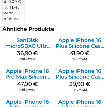
ab 0,00 €
inkl. MwSt.
Mehr
erfahren
Ähnliche Produkte
SanDisk
Apple iPhone 16
microSDXC Ultra
Plus Silicone Case
128 GB + Adapter
MagSafe Stone
36,90
€
41,90
€
Mobile
Gray
inkl. MwSt.
inkl. MwSt.
Apple iPhone 16
Apple iPhone 16
Pro Max Silicone
Plus Silicone Case
Case MagSafe
MagSafe Plum
47,90
€
39,90
€
Black
inkl. MwSt.
inkl. MwSt.
Apple iPhone 16
Apple iPhone 16