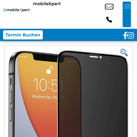
mobileXpert
Termin Buchen