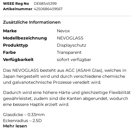
WEEE Reg No
DE68545399
Artikelnummer
4250686409567
Zusätzliche Informationen
Marke
Nevox
Modellbezeichnung
NEVOGLASS
Produkttyp
Displayschutz
Farbe
Transparent
Verfügbarkeit
sofort verfügbar
Das NEVOGLASS besteht aus AGC (ASAHI Glas), welches in
Japan hergestellt wird und durch verschiedene chemische
und galvanotechnische Prozesse veredelt wird.
Dadurch wird eine höhere Härte und gleichzeitige Flexibilität
gewährleistet, zudem sind die Kanten abgerundet, wodurch
eine bessere Haptik erzielt wird.
Glasdicke – 0.33mm
Eckenradius – 2.5D
Mehr lesen
Material Art Crystal Klar