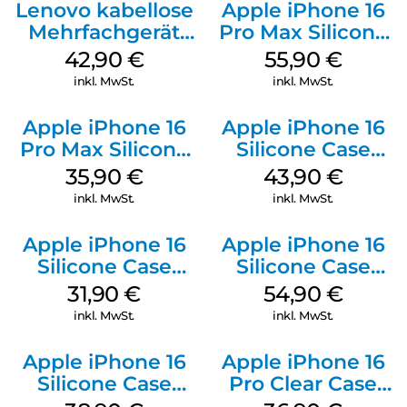
Lenovo kabellose
Apple iPhone 16
Mehrfachgerät
Pro Max Silicone
Luna Grey
Case MagSafe
42,90
€
55,90
€
Stone Gray
inkl. MwSt.
inkl. MwSt.
Apple iPhone 16
Apple iPhone 16
Pro Max Silicone
Silicone Case
Case MagSafe
MagSafe Plum
35,90
€
43,90
€
Denim
inkl. MwSt.
inkl. MwSt.
Apple iPhone 16
Apple iPhone 16
Silicone Case
Silicone Case
MagSafe Fuchsia
MagSafe Black
31,90
€
54,90
€
inkl. MwSt.
inkl. MwSt.
Apple iPhone 16
Apple iPhone 16
Silicone Case
Pro Clear Case
MagSafe
MagSafe