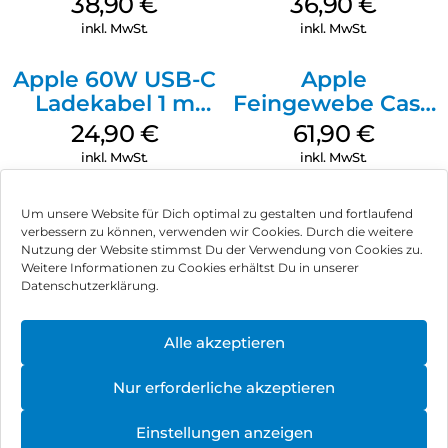
38,90
€
36,90
€
Ultramarine
Transparent
inkl. MwSt.
inkl. MwSt.
Apple 60W USB-C
Apple
Ladekabel 1 m
Feingewebe Case
Weiß
iPhone 15 Pro
24,90
€
61,90
€
MagSafe Schwarz
inkl. MwSt.
inkl. MwSt.
Um unsere Website für Dich optimal zu gestalten und fortlaufend
verbessern zu können, verwenden wir Cookies. Durch die weitere
Nutzung der Website stimmst Du der Verwendung von Cookies zu.
Impressum
Weitere Informationen zu Cookies erhältst Du in unserer
Datenschutzerklärung.
AGB
Datenschutz
Alle akzeptieren
Vertrag widerrufen
Nur erforderliche akzeptieren
Hinweis zur Batterieentsorgung
Einstellungen anzeigen