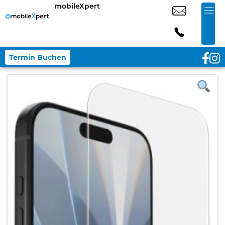
mobileXpert
Termin Buchen