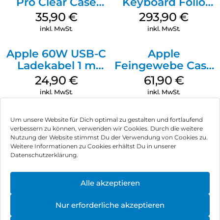
Pro Clear Case
Keyboard Folio
MagSafe
iPad 10.9″ (10.Gen.)
35,90
€
293,90
€
Transparent
Weiß
inkl. MwSt.
inkl. MwSt.
Apple 60W USB-C
Apple
Ladekabel 1 m
Feingewebe Case
Weiß
iPhone 15 Pro
24,90
€
61,90
€
MagSafe Schwarz
inkl. MwSt.
inkl. MwSt.
Um unsere Website für Dich optimal zu gestalten und fortlaufend
verbessern zu können, verwenden wir Cookies. Durch die weitere
Nutzung der Website stimmst Du der Verwendung von Cookies zu.
Impressum
Weitere Informationen zu Cookies erhältst Du in unserer
Datenschutzerklärung.
AGB
Datenschutz
Alle akzeptieren
Vertrag widerrufen
Nur erforderliche akzeptieren
Hinweis zur Batterieentsorgung