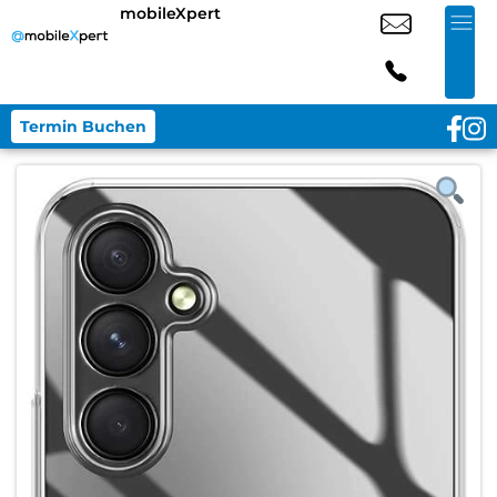
mobileXpert
Termin Buchen