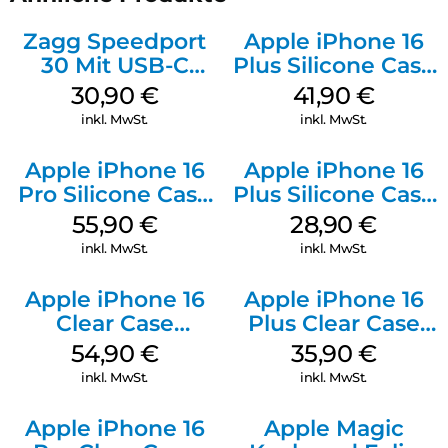
Zagg Speedport
Apple iPhone 16
30 Mit USB-C
Plus Silicone Case
Kabel Weiß
MagSafe Stone
30,90
€
41,90
€
Gray
inkl. MwSt.
inkl. MwSt.
Apple iPhone 16
Apple iPhone 16
Pro Silicone Case
Plus Silicone Case
MagSafe Stone
MagSafe Black
55,90
€
28,90
€
Gray
inkl. MwSt.
inkl. MwSt.
Apple iPhone 16
Apple iPhone 16
Clear Case
Plus Clear Case
MagSafe
MagSafe
54,90
€
35,90
€
Transparent
Transparent
inkl. MwSt.
inkl. MwSt.
Apple iPhone 16
Apple Magic