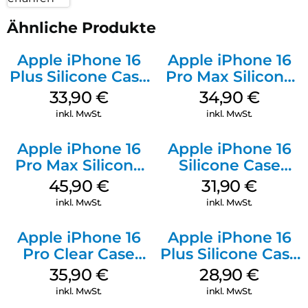
Ähnliche Produkte
Apple iPhone 16
Apple iPhone 16
Plus Silicone Case
Pro Max Silicone
MagSafe Lake
Case MagSafe
33,90
€
34,90
€
Green
Denim
inkl. MwSt.
inkl. MwSt.
Apple iPhone 16
Apple iPhone 16
Pro Max Silicone
Silicone Case
Case MagSafe
MagSafe Fuchsia
45,90
€
31,90
€
Ultramarine
inkl. MwSt.
inkl. MwSt.
Apple iPhone 16
Apple iPhone 16
Pro Clear Case
Plus Silicone Case
MagSafe
MagSafe Black
35,90
€
28,90
€
Transparent
inkl. MwSt.
inkl. MwSt.