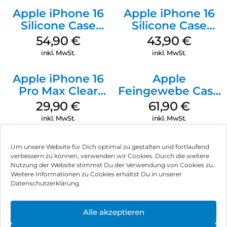
Apple iPhone 16
Apple iPhone 16
Silicone Case
Silicone Case
MagSafe Black
MagSafe Plum
54,90
€
43,90
€
inkl. MwSt.
inkl. MwSt.
Apple iPhone 16
Apple
Pro Max Clear
Feingewebe Case
Case MagSafe
iPhone 15 Pro
29,90
€
61,90
€
Transparent
MagSafe Schwarz
inkl. MwSt.
inkl. MwSt.
Um unsere Website für Dich optimal zu gestalten und fortlaufend
verbessern zu können, verwenden wir Cookies. Durch die weitere
Nutzung der Website stimmst Du der Verwendung von Cookies zu.
Impressum
Weitere Informationen zu Cookies erhältst Du in unserer
Datenschutzerklärung.
AGB
Datenschutz
Alle akzeptieren