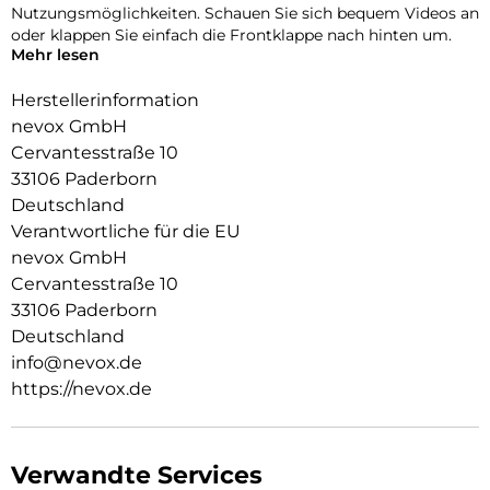
Nutzungsmöglichkeiten. Schauen Sie sich bequem Videos an
oder klappen Sie einfach die Frontklappe nach hinten um.
Mehr lesen
Durch die 2 unsichtbar integrierten Magneten wird die
Bedienung kinderleicht und die Schutzhülle öffnet sich nicht
Herstellerinformation
ungewollt.
nevox GmbH
Cervantesstraße 10
Beim Umklappen der Frontklappe wird diese ebenfalls durch
die Magneten auf der Rückseite fixiert,
33106 Paderborn
somit ist ein bequemes Telefonieren und Bedienen
Deutschland
sichergestellt.
Verantwortliche für die EU
Aussen Material: PU
nevox GmbH
Innen Material: PU
Cervantesstraße 10
Schutzhülle innen: TPU
33106 Paderborn
Deutschland
info@nevox.de
https://nevox.de
Verwandte Services