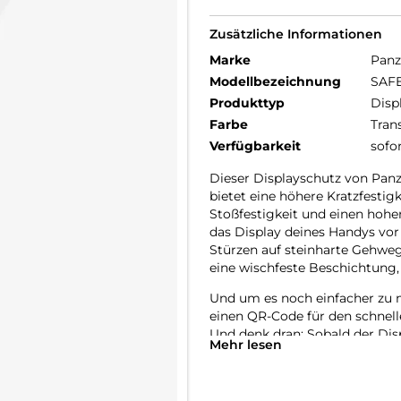
Zusätzliche Informationen
Marke
Panz
Modellbezeichnung
SAFE
Produkttyp
Disp
Farbe
Tran
Verfügbarkeit
sofo
Dieser Displayschutz von Panz
bietet eine höhere Kratzfestig
Stoßfestigkeit und einen hohe
das Display deines Handys vor
Stürzen auf steinharte Gehweg
eine wischfeste Beschichtung,
Und um es noch einfacher zu m
einen QR-Code für den schnell
Und denk dran: Sobald der Dis
Mehr lesen
befürchten, dass dein Display a
Der Displayschutz ist Ultra-Wid
Handys abdeckt und eine vollstä