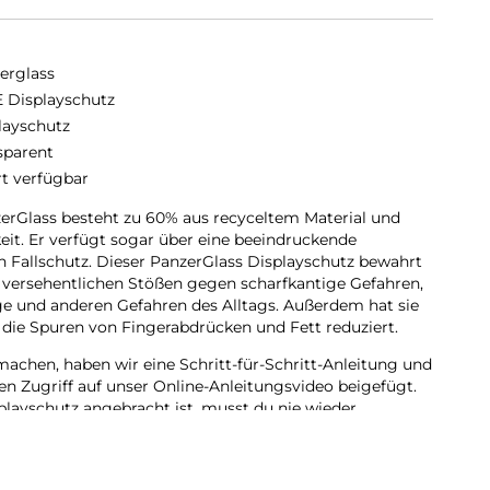
erglass
 Displayschutz
layschutz
sparent
rt verfügbar
erGlass besteht zu 60% aus recyceltem Material und
keit. Er verfügt sogar über eine beeindruckende
n Fallschutz. Dieser PanzerGlass Displayschutz bewahrt
 versehentlichen Stößen gegen scharfkantige Gefahren,
e und anderen Gefahren des Alltags. Außerdem hat sie
 die Spuren von Fingerabdrücken und Fett reduziert.
achen, haben wir eine Schritt-für-Schritt-Anleitung und
en Zugriff auf unser Online-Anleitungsvideo beigefügt.
playschutz angebracht ist, musst du nie wieder
uf den Boden fällt.
e Fit, das bedeutet, dass er die Vorderseite deines
ndige und kristallklare Sicht auf dein Display bietet,