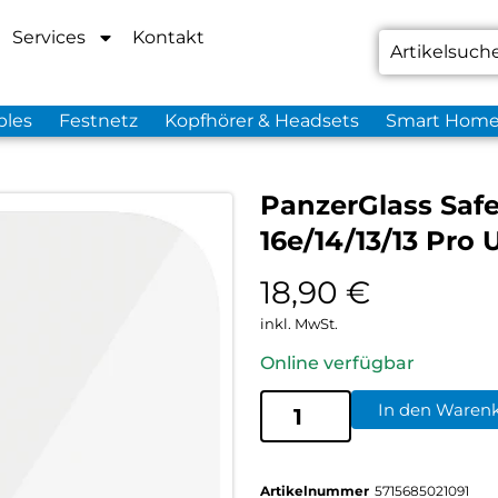
Services
Kontakt
bles
Festnetz
Kopfhörer & Headsets
Smart Hom
PanzerGlass Saf
16e/14/13/13 Pro 
18,90
€
inkl. MwSt.
Online verfügbar
In den Waren
Artikelnummer
5715685021091