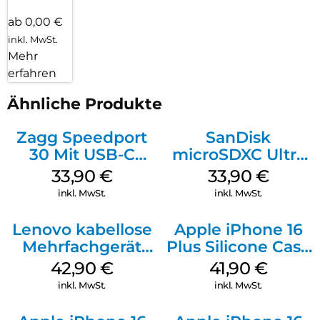
ab 0,00 €
inkl. MwSt.
Mehr
erfahren
Ähnliche Produkte
Zagg Speedport
SanDisk
30 Mit USB-C
microSDXC Ultra
Kabel Weiß
128 GB + Adapter
33,90
€
33,90
€
Mobile
inkl. MwSt.
inkl. MwSt.
Lenovo kabellose
Apple iPhone 16
Mehrfachgerät
Plus Silicone Case
Luna Grey
MagSafe Stone
42,90
€
41,90
€
Gray
inkl. MwSt.
inkl. MwSt.