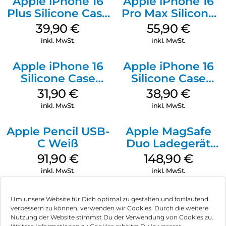
Apple iPhone 16
Apple iPhone 16
Plus Silicone Case
Pro Max Silicone
MagSafe Plum
Case MagSafe
39,90
€
55,90
€
Stone Gray
inkl. MwSt.
inkl. MwSt.
Apple iPhone 16
Apple iPhone 16
Silicone Case
Silicone Case
MagSafe Fuchsia
MagSafe
31,90
€
38,90
€
Ultramarine
inkl. MwSt.
inkl. MwSt.
Apple Pencil USB-
Apple MagSafe
C Weiß
Duo Ladegerät
Weiß
91,90
€
148,90
€
inkl. MwSt.
inkl. MwSt.
Um unsere Website für Dich optimal zu gestalten und fortlaufend
verbessern zu können, verwenden wir Cookies. Durch die weitere
Nutzung der Website stimmst Du der Verwendung von Cookies zu.
Impressum