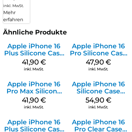
inkl. MwSt.
Mehr
erfahren
Ähnliche Produkte
Apple iPhone 16
Apple iPhone 16
Plus Silicone Case
Pro Silicone Case
MagSafe Stone
MagSafe Denim
41,90
€
47,90
€
Gray
inkl. MwSt.
inkl. MwSt.
Apple iPhone 16
Apple iPhone 16
Pro Max Silicone
Silicone Case
Case MagSafe
MagSafe Lake
41,90
€
54,90
€
Ultramarine
Green
inkl. MwSt.
inkl. MwSt.
Apple iPhone 16
Apple iPhone 16
Plus Silicone Case
Pro Clear Case