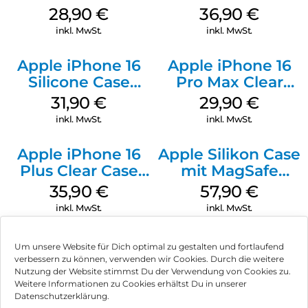
MagSafe Black
MagSafe
28,90
€
36,90
€
Transparent
inkl. MwSt.
inkl. MwSt.
Apple iPhone 16
Apple iPhone 16
Silicone Case
Pro Max Clear
MagSafe Fuchsia
Case MagSafe
31,90
€
29,90
€
Transparent
inkl. MwSt.
inkl. MwSt.
Apple iPhone 16
Apple Silikon Case
Plus Clear Case
mit MagSafe
MagSafe
iPhone 14 Pro
35,90
€
57,90
€
Transparent
(PRODUCT)RED
inkl. MwSt.
inkl. MwSt.
Um unsere Website für Dich optimal zu gestalten und fortlaufend
verbessern zu können, verwenden wir Cookies. Durch die weitere
Nutzung der Website stimmst Du der Verwendung von Cookies zu.
Impressum
Weitere Informationen zu Cookies erhältst Du in unserer
Datenschutzerklärung.