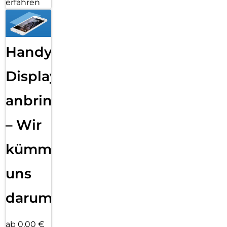
erfahren
Handy
Displayfolie
anbringen
– Wir
kümmern
uns
darum!
ab 0,00 €