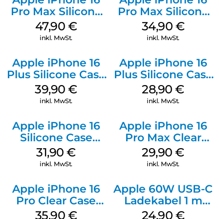
Pro Max Silicone
Pro Max Silicone
Case MagSafe
Case MagSafe
47,90
€
34,90
€
Black
Denim
inkl. MwSt.
inkl. MwSt.
Apple iPhone 16
Apple iPhone 16
Plus Silicone Case
Plus Silicone Case
MagSafe Plum
MagSafe Black
39,90
€
28,90
€
inkl. MwSt.
inkl. MwSt.
Apple iPhone 16
Apple iPhone 16
Silicone Case
Pro Max Clear
MagSafe Fuchsia
Case MagSafe
31,90
€
29,90
€
Transparent
inkl. MwSt.
inkl. MwSt.
Apple iPhone 16
Apple 60W USB-C
Pro Clear Case
Ladekabel 1 m
MagSafe
Weiß
35,90
€
24,90
€