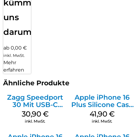
kümmern
uns
darum!
ab 0,00 €
inkl. MwSt.
Mehr
erfahren
Ähnliche Produkte
Zagg Speedport
Apple iPhone 16
30 Mit USB-C
Plus Silicone Case
Kabel Weiß
MagSafe Stone
30,90
€
41,90
€
Gray
inkl. MwSt.
inkl. MwSt.
Apple iPhone 16
Apple iPhone 16