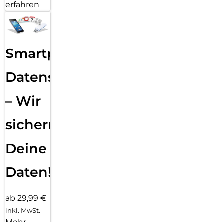
Handy
Vertragsabwicklung
– Hier
bekommst
Du
Hilfe
ab 0,00 €
inkl. MwSt.
Mehr
erfahren