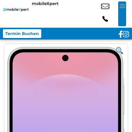
mobileXpert
Termin Buchen