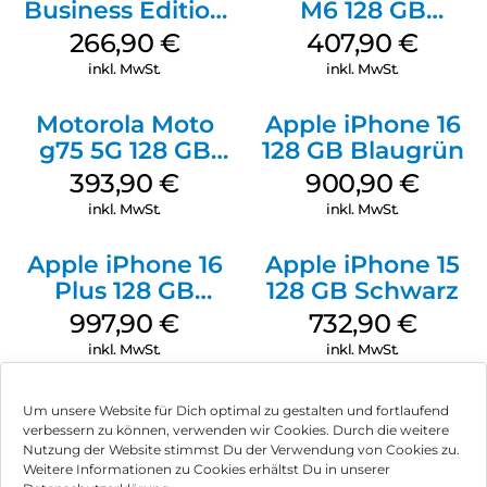
erfahren
Ähnliche Produkte
Samsung Galaxy
Samsung Galaxy
A26 5G 128 GB
S25 256 GB
Black
Icyblue
242,90
€
771,90
€
inkl. MwSt.
inkl. MwSt.
Samsung Galaxy
Samsung Galaxy
S25 128 GB
S25 128 GB Mint
Icyblue
898,90
€
572,90
€
inkl. MwSt.
inkl. MwSt.
HMD Fusion
Crosscall Stellar-
Um unsere Website für Dich optimal zu gestalten und fortlaufend
Business Edition
M6 128 GB
verbessern zu können, verwenden wir Cookies. Durch die weitere
256 GB Grey
Schwarz
Nutzung der Website stimmst Du der Verwendung von Cookies zu.
266,90
€
407,90
€
Weitere Informationen zu Cookies erhältst Du in unserer
inkl. MwSt.
inkl. MwSt.