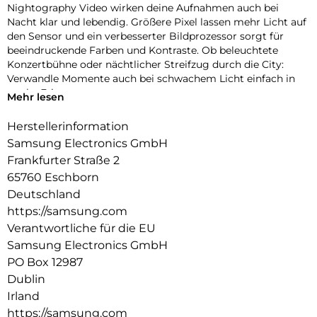
Informationen nach EU Data Act
WEEE Reg No
DE57734404
Artikelnummer
8806099035167
Zusätzliche Informationen
Marke
Samsung
Modellbezeichnung
Galaxy A37 5G
Speicherkapazität
128 GB
Arbeitsspeicher (RAM)
6 GB
Produkttyp
Smartphones
Bildschirmdiagonale
6,7 Zoll
Farbe
Weiß
Verfügbarkeit
sofort verfügbar
Strahlende Videos auch bei Nacht
Wo andere Kameras möglicherweise an ihre Grenzen stoßen,
fängt dein Galaxy A37 5G jede Menge Details für dich ein. Mit
Nightography Video wirken deine Aufnahmen auch bei
Nacht klar und lebendig. Größere Pixel lassen mehr Licht auf
den Sensor und ein verbesserter Bildprozessor sorgt für