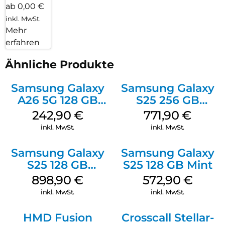
Handy
Displayfolie
anbringen
– Wir
kümmern
uns
darum!
ab 0,00 €
inkl. MwSt.
Mehr