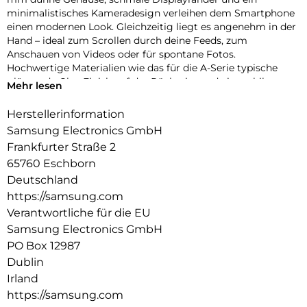
minimalistisches Kameradesign verleihen dem Smartphone
einen modernen Look. Gleichzeitig liegt es angenehm in der
Hand – ideal zum Scrollen durch deine Feeds, zum
Anschauen von Videos oder für spontane Fotos.
Hochwertige Materialien wie das für die A-Serie typische
glänzende Glas-Finish auf der Rückseite und ein stabiler
Mehr lesen
Aluminiumrahmen runden den stylischen Auftritt ab und
sorgen für die nötige Robustheit im Alltag.
Herstellerinformation
Samsung Electronics GmbH
Fließend zoomen
Ruckelfreies Zoomen funktioniert jetzt auch mit der Galaxy
Frankfurter Straße 2
A-Serie: Dank der intuitiven Zoomsteuerung des Galaxy A57
65760 Eschborn
5G kannst du fließend in deine Szenen hineinzoomen. Die
Deutschland
Kamera ermöglicht sanfte Übergänge zwischen den
https://samsung.com
Zoomstufen, sodass deine Videos stabil und natürlich wirken.
Verantwortliche für die EU
So findest du schnell den passenden Bildausschnitt – von
dynamischer Action hin zu detailreichen Close-ups.
Samsung Electronics GmbH
PO Box 12987
Auf der Überholspur
Dublin
Mit Wi-Fi 6E verlässt dein Galaxy A57 5G überfüllte
Irland
Datenautobahnen und nutzt das moderne 6-GHz-Band, das
weniger ausgelastet ist als andere Frequenzen. Dadurch
https://samsung.com
kannst du von stabilen Verbindungen ohne Störungen und