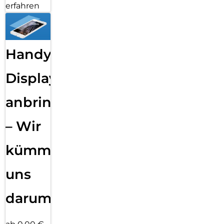
erfahren
Handy
Displayfolie
anbringen
– Wir
kümmern
uns
darum!