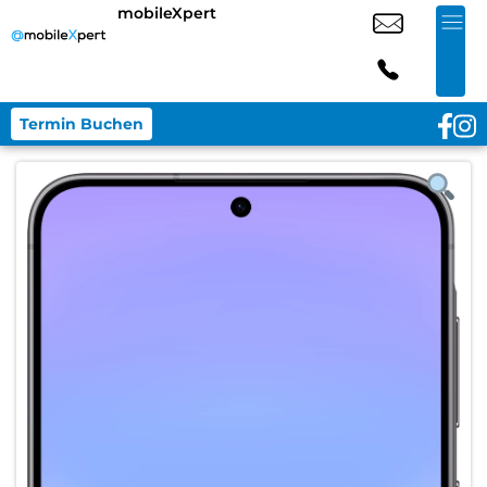
mobileXpert
Termin Buchen