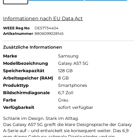
Informationen nach EU Data Act
WEEE Reg No
DE57734404
Artikelnummer
8806099028145
Zusätzliche Informationen
Marke
Samsung
Modellbezeichnung
Galaxy A57 5G
Speicherkapazität
128 GB
Arbeitsspeicher (RAM)
8 GB
Produkttyp
Smartphones
Bildschirmdiagonale
6,7 Zoll
Farbe
Grau
Verfügbarkeit
sofort verfügbar
Schlank im Design. Stark im Alltag.
Das Galaxy A57 5G greift die klare Designsprache der Galaxy
A-Serie auf – und entwickelt sie konsequent weiter. Das 6,9
mm dünne Gehäuse, schmale Displayränder und ein