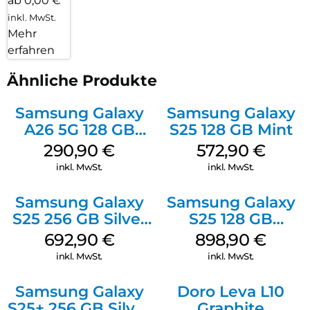
ab 0,00 €
inkl. MwSt.
Mehr
erfahren
Ähnliche Produkte
Samsung Galaxy
Samsung Galaxy
A26 5G 128 GB
S25 128 GB Mint
White
290,90
€
572,90
€
inkl. MwSt.
inkl. MwSt.
Samsung Galaxy
Samsung Galaxy
S25 256 GB Silver
S25 128 GB
Shadow
Icyblue
692,90
€
898,90
€
inkl. MwSt.
inkl. MwSt.
Samsung Galaxy
Doro Leva L10
S25+ 256 GB Silver
Graphite