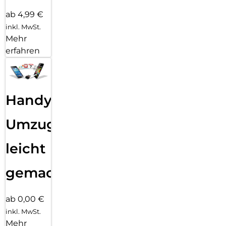
dabei bis zu 29 Stunden Videowiedergabe. Wenn der Akku
ab 4,99 €
doch mal nachgeladen werden muss, bringt die
inkl. MwSt.
Schnellladefunktion Tempo ins Spiel. So ist das Galaxy A57
Mehr
5G schnell wieder an deiner Seite.
erfahren
Handy
Umzug
leicht
gemacht!
ab 0,00 €
inkl. MwSt.
Mehr