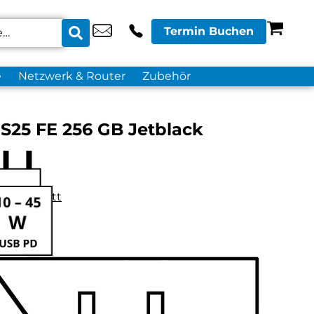
Termin Buchen
e
Netzwerk & Router
Zubehör
S25 FE 256 GB Jetblack
datenblatt