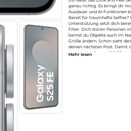
genau richtig. Es bringt dir n
Ausdauer und AI-Funktionen b
Bereit für traumhafte Selfies?
Unterstützung setzt dich berei
Filter. Dich stören Personen 
kannst du Objekte auch im Nac
Größe ändern. Schon sieht dein 
deinen nächsten Post. Damit d
Inneren des Galaxy S25 FE ein 
Mehr lesen
Bild- und Videobearbeitung fl
Gemini sicherst du dir auch vo
die Batterielaufzeit deines Ga
machen. Der ausdauernde Akk
Smartphone genießen kannst.