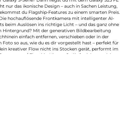
icht nur das ikonische Design – auch in Sachen Leistung,
ekommst du Flagship-Features zu einem smarten Preis.
 Die hochauflösende Frontkamera mit intelligenter AI-
ts beim Auslösen ins richtige Licht – und das ganz ohne
im Hintergrund? Mit der generativen Bildbearbeitung
hhinein einfach entfernen, verschieben oder in der
Foto so aus, wie du es dir vorgestellt hast – perfekt für
ein kreativer Flow nicht ins Stocken gerät, performt im
Prozessor auf Flagship-Niveau. So läuft nicht nur deine
üssig – mit Hilfe von Galaxy AI-Funktionen und Google
lle AI-Power für deine täglichen Aufgaben. Selbst über
laxy S25 FE musst du dir so gut wie keine Gedanken
u ermöglicht dir, dass du jeden Moment mit deinem