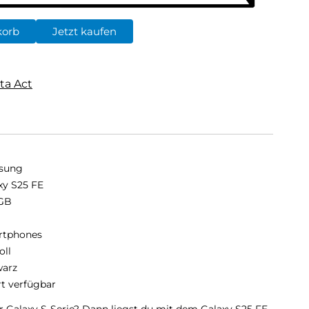
korb
Jetzt kaufen
ta Act
sung
xy S25 FE
GB
B
rtphones
oll
arz
rt verfügbar
er Galaxy S-Serie? Dann liegst du mit dem Galaxy S25 FE