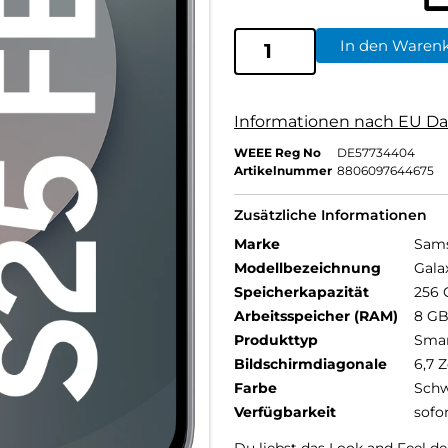
In den Waren
Informationen nach EU Da
WEEE Reg No
DE57734404
Artikelnummer
8806097644675
Zusätzliche Informationen
Marke
Sam
Modellbezeichnung
Gala
Speicherkapazität
256 
Arbeitsspeicher (RAM)
8 G
Produkttyp
Sma
Bildschirmdiagonale
6,7 Z
Farbe
Schw
Verfügbarkeit
sofo
Du liebst das Look and Feel d