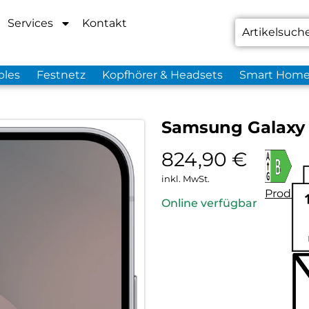
Services
Kontakt
bles
Festnetz
Kopfhörer & Headsets
Smart Hom
Samsung Galaxy 
824,90
€
inkl. MwSt.
Produkt
Online verfügbar