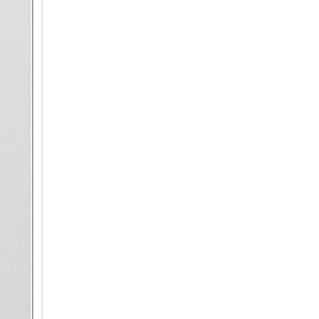
Ultra kann solche Muster anha
personalisierte Modi und Routi
Du fährst jeden Morgen um sie
S25 Ultra mit Galaxy AI bietet 
Navigation gestartet werden, 
SmartThings kannst du deine 
zuhause bist. Lass dir z.B. vo
den Saugroboter in Betrieb z
Smart kommunizieren – mit Li
Lass dich von deinem Galaxy S
unterstützen. Mit der Live Üb
Echtzeit übersetzen lassen. E
einen geschäftlichen Call in 
internationaler unterwegs bist
wichtige Telefonate nicht müh
deine Gespräche aufnehmen un
zurückgreifen kannst. Du kann
damit du auf einen Blick siehs
Anrufhistorie kannst du dann 
verblieben bist.
Wer Galaxy S25 Ultra sagt, m