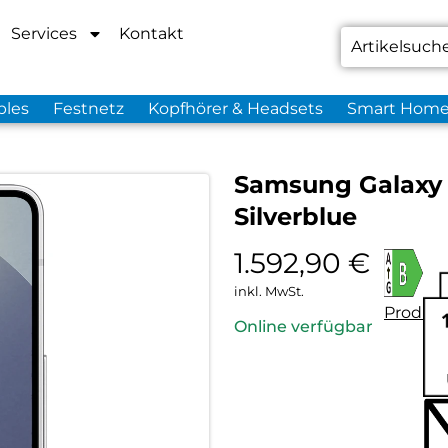
Services
Kontakt
bles
Festnetz
Kopfhörer & Headsets
Smart Hom
Samsung Galaxy S
Silverblue
1.592,90
€
inkl. MwSt.
Produkt
Online verfügbar