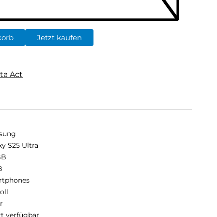
korb
Jetzt kaufen
ta Act
sung
xy S25 Ultra
GB
B
rtphones
oll
r
rt verfügbar