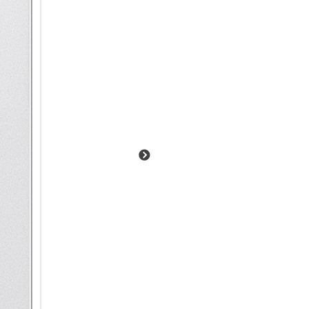
Galaxy AI.
Deine neue Informationszentra
Bleib auf dem Laufenden: mit 
Bar auf dem Sperrbildschirm z
Stoppuhr, Timer, Samsung Hea
dafür entsperren musst. So ka
deine zurückgelegte Trainings
Durch einfaches Antippen kann
vergrößern, um mehr Informatio
Einfach suchen per Text, Bild
Ob komplexe Suche oder spont
deinem Galaxy S25 Ultra jetzt n
Vorgängermodellen. Suche dir
auf deinem Smartphone. Und d
indem du Objekte oder Textpas
oder in einem Video ein, um me
alle Fotos aus Rom anzeigen. 
Arbeitsvertrages auf dem Sma
Dein Galaxy 25 Ultra kann die A
Bequem durch den Tag mit Mo
Vieles in unserem Alltag läu