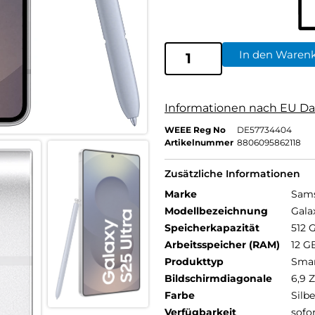
In den Waren
Informationen nach EU Da
WEEE Reg No
DE57734404
Artikelnummer
8806095862118
Zusätzliche Informationen
Marke
Sam
Modellbezeichnung
Gala
Speicherkapazität
512 
Arbeitsspeicher (RAM)
12 G
Produkttyp
Sma
Bildschirmdiagonale
6,9 Z
Farbe
Silbe
Verfügbarkeit
sofo