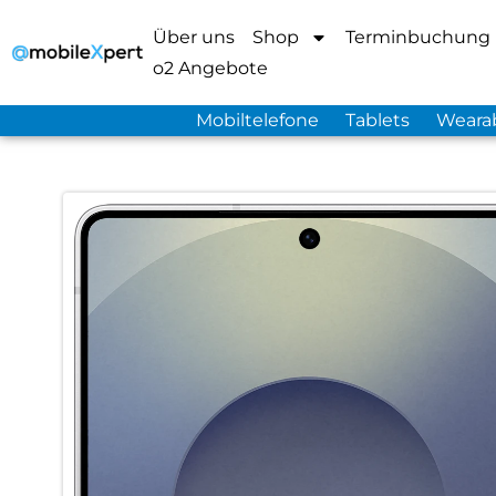
Über uns
Shop
Terminbuchung
o2 Angebote
Mobiltelefone
Tablets
Weara