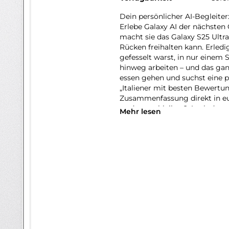
Dein persönlicher AI-Begleiter
Erlebe Galaxy AI der nächsten 
macht sie das Galaxy S25 Ultra
Rücken freihalten kann. Erledi
gefesselt warst, in nur einem 
hinweg arbeiten – und das gan
essen gehen und suchst eine p
„Italiener mit besten Bewertu
Zusammenfassung direkt in eur
to-date zu bleiben? Auch daru
Mehr lesen
Form von automatischen Now B
deine Routinen. Auf deiner tä
erhältst du die Mitteilung, das
losfahren solltest. Sogar an e
Wetter ankündigt. So wirst du
nicht: Dank AI-gestützter Opt
Kamera auch bei Nacht eindruc
Erinnerungen lebendig halten. 
Problem! Der Snapdragon 8 Eli
AI-Performance, sondern auch 
dem Galaxy S25 Ultra Lichtja