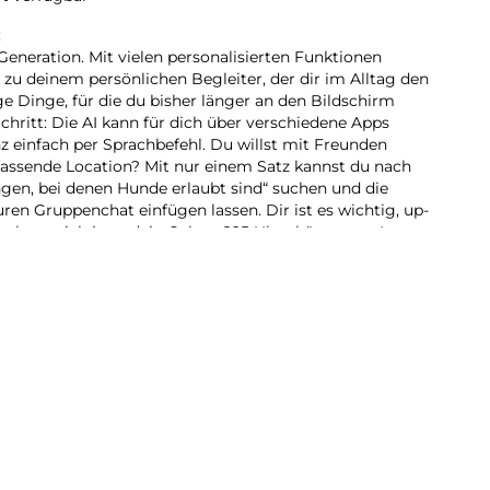
:
Generation. Mit vielen personalisierten Funktionen
 zu deinem persönlichen Begleiter, der dir im Alltag den
ge Dinge, für die du bisher länger an den Bildschirm
Schritt: Die AI kann für dich über verschiedene Apps
z einfach per Sprachbefehl. Du willst mit Freunden
assende Location? Mit nur einem Satz kannst du nach
ngen, bei denen Hunde erlaubt sind“ suchen und die
en Gruppenchat einfügen lassen. Dir ist es wichtig, up-
m kann sich jetzt dein Galaxy S25 Ultra kümmern. In
riefs versorgt es dich mit Tipps und Updates rund um
glichen Strecke zum Büro ist heute viel Verkehr? Schon
s du 10 Minuten früher
inen Schirm wirst du erinnert, wenn sich schlechtes
 nicht im Regen stehen gelassen – und auch im Dunkeln
imierung in Echtzeit machst du mit der hochauflösenden
ksvolle und klare Videoaufnahmen, die deine
So viel AI braucht Power. Mit dem Galaxy S25 Ultra kein
te for Galaxy-Prozessor ermöglicht nicht nur flüssige
beeindruckende Gaming-Sessions. Sei dir selbst mit
hre voraus und genieße den nächsten großen Sprung der