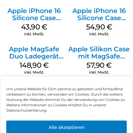
Apple iPhone 16
Apple iPhone 16
Silicone Case
Silicone Case
MagSafe Plum
MagSafe Black
43,90
€
54,90
€
inkl. MwSt.
inkl. MwSt.
Apple MagSafe
Apple Silikon Case
Duo Ladegerät
mit MagSafe
Weiß
iPhone 14 Pro
148,90
€
57,90
€
(PRODUCT)RED
inkl. MwSt.
inkl. MwSt.
Um unsere Website für Dich optimal zu gestalten und fortlaufend
verbessern zu können, verwenden wir Cookies. Durch die weitere
Nutzung der Website stimmst Du der Verwendung von Cookies zu.
Impressum
Weitere Informationen zu Cookies erhältst Du in unserer
Datenschutzerklärung.
AGB
Datenschutz
Alle akzeptieren