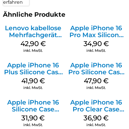
erfahren
Ähnliche Produkte
Lenovo kabellose
Apple iPhone 16
Mehrfachgerät
Pro Max Silicone
Luna Grey
Case MagSafe
42,90
€
34,90
€
Denim
inkl. MwSt.
inkl. MwSt.
Apple iPhone 16
Apple iPhone 16
Plus Silicone Case
Pro Silicone Case
MagSafe Stone
MagSafe Denim
41,90
€
47,90
€
Gray
inkl. MwSt.
inkl. MwSt.
Apple iPhone 16
Apple iPhone 16
Silicone Case
Pro Clear Case
MagSafe Fuchsia
MagSafe
31,90
€
36,90
€
Transparent
inkl. MwSt.
inkl. MwSt.