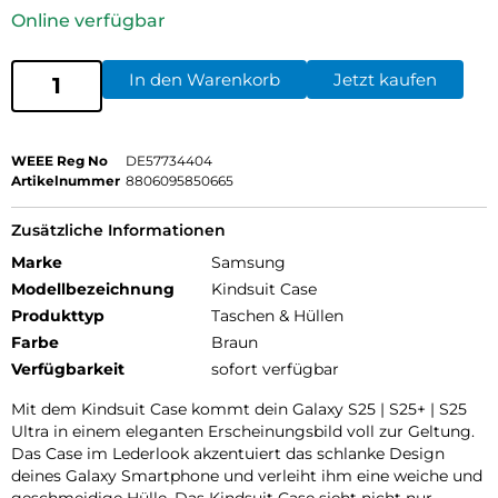
Online verfügbar
In den Warenkorb
Jetzt kaufen
WEEE Reg No
DE57734404
Artikelnummer
8806095850665
Zusätzliche Informationen
Marke
Samsung
Modellbezeichnung
Kindsuit Case
Produkttyp
Taschen & Hüllen
Farbe
Braun
Verfügbarkeit
sofort verfügbar
Mit dem Kindsuit Case kommt dein Galaxy S25 | S25+ | S25
Ultra in einem eleganten Erscheinungsbild voll zur Geltung.
Das Case im Lederlook akzentuiert das schlanke Design
deines Galaxy Smartphone und verleiht ihm eine weiche und
geschmeidige Hülle. Das Kindsuit Case sieht nicht nur