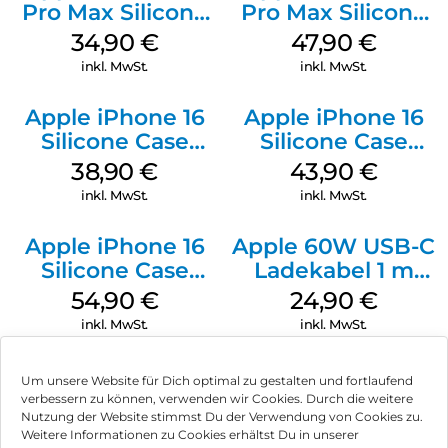
Pro Max Silicone
Pro Max Silicone
Case MagSafe
Case MagSafe
34,90
€
47,90
€
Denim
Black
inkl. MwSt.
inkl. MwSt.
Apple iPhone 16
Apple iPhone 16
Silicone Case
Silicone Case
MagSafe
MagSafe Plum
38,90
€
43,90
€
Ultramarine
inkl. MwSt.
inkl. MwSt.
Apple iPhone 16
Apple 60W USB-C
Silicone Case
Ladekabel 1 m
MagSafe Lake
Weiß
54,90
€
24,90
€
Green
inkl. MwSt.
inkl. MwSt.
Um unsere Website für Dich optimal zu gestalten und fortlaufend
verbessern zu können, verwenden wir Cookies. Durch die weitere
Nutzung der Website stimmst Du der Verwendung von Cookies zu.
Impressum
Weitere Informationen zu Cookies erhältst Du in unserer