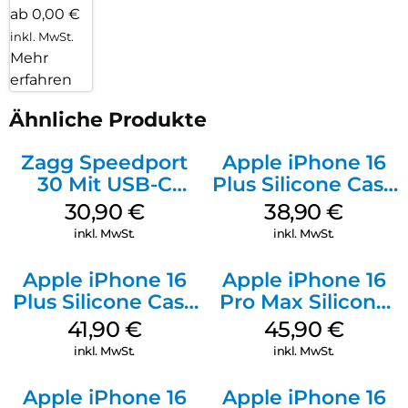
ab 0,00 €
inkl. MwSt.
Mehr
erfahren
Ähnliche Produkte
Zagg Speedport
Apple iPhone 16
30 Mit USB-C
Plus Silicone Case
Kabel Weiß
MagSafe Denim
30,90
€
38,90
€
inkl. MwSt.
inkl. MwSt.
Apple iPhone 16
Apple iPhone 16
Plus Silicone Case
Pro Max Silicone
MagSafe Stone
Case MagSafe
41,90
€
45,90
€
Gray
Ultramarine
inkl. MwSt.
inkl. MwSt.
Apple iPhone 16
Apple iPhone 16