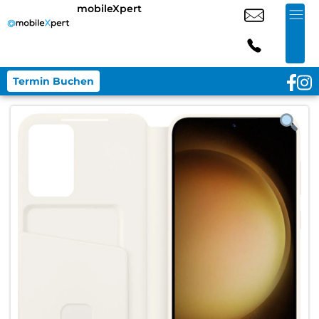
mobileXpert
Termin Buchen