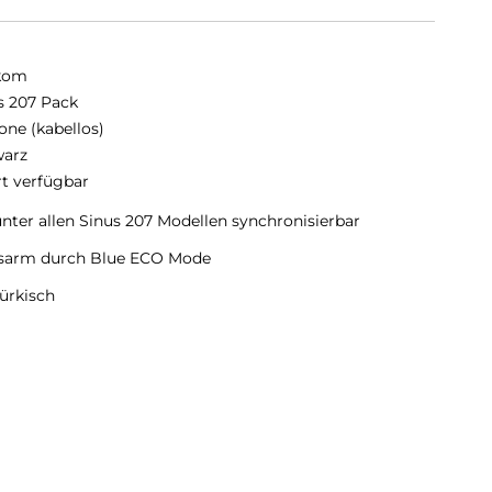
kom
s 207 Pack
one (kabellos)
arz
rt verfügbar
nter allen Sinus 207 Modellen synchronisierbar
ngsarm durch Blue ECO Mode
Türkisch