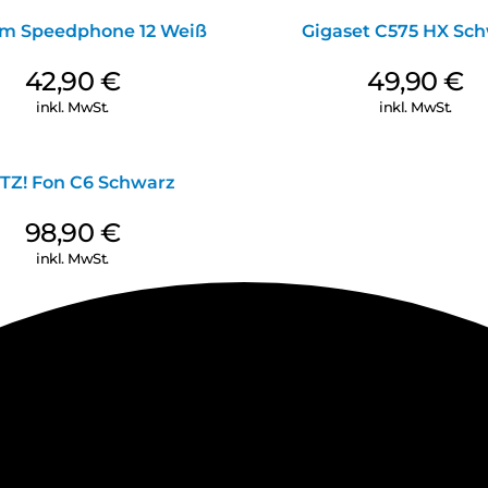
om Speedphone 12 Weiß
Gigaset C575 HX Sc
42,90
€
49,90
€
inkl. MwSt.
inkl. MwSt.
TZ! Fon C6 Schwarz
98,90
€
inkl. MwSt.