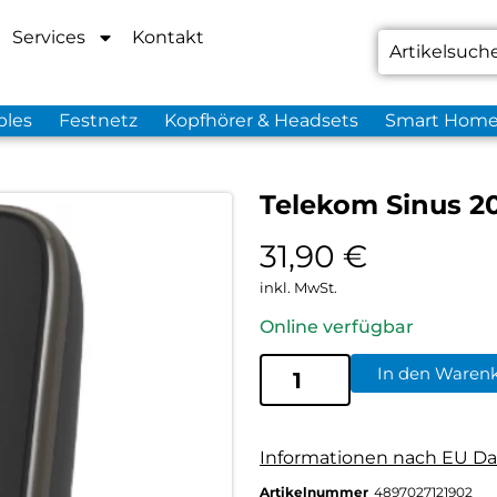
Services
Kontakt
bles
Festnetz
Kopfhörer & Headsets
Smart Hom
Telekom Sinus 2
31,90
€
inkl. MwSt.
Online verfügbar
In den Waren
Informationen nach EU Da
Artikelnummer
4897027121902