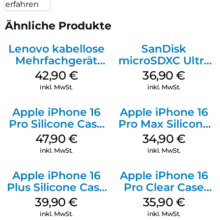
erfahren
Ähnliche Produkte
Lenovo kabellose
SanDisk
Mehrfachgerät
microSDXC Ultra
Luna Grey
128 GB + Adapter
42,90
€
36,90
€
Mobile
inkl. MwSt.
inkl. MwSt.
Apple iPhone 16
Apple iPhone 16
Pro Silicone Case
Pro Max Silicone
MagSafe Denim
Case MagSafe
47,90
€
34,90
€
Denim
inkl. MwSt.
inkl. MwSt.
Apple iPhone 16
Apple iPhone 16
Plus Silicone Case
Pro Clear Case
MagSafe Plum
MagSafe
39,90
€
35,90
€
Transparent
inkl. MwSt.
inkl. MwSt.