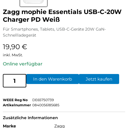
Zagg mophie Essentials USB-C-20W
Charger PD Weiß
Für Smartphones, Tablets, USB-C-Geräte 20W GaN-
Schnellladegerät
19,90
€
inkl. MwSt.
Online verfügbar
In den Warenkorb
Jetzt kaufen
WEEE Reg No
DE65750739
Artikelnummer
0840056185685
Zusätzliche Informationen
Marke
Zagg