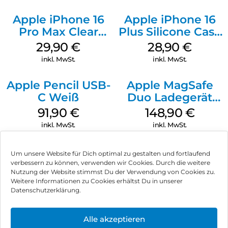
Apple iPhone 16
Apple iPhone 16
Pro Max Clear
Plus Silicone Case
Case MagSafe
MagSafe Black
29,90
€
28,90
€
Transparent
inkl. MwSt.
inkl. MwSt.
Apple Pencil USB-
Apple MagSafe
C Weiß
Duo Ladegerät
Weiß
91,90
€
148,90
€
inkl. MwSt.
inkl. MwSt.
Um unsere Website für Dich optimal zu gestalten und fortlaufend
verbessern zu können, verwenden wir Cookies. Durch die weitere
Nutzung der Website stimmst Du der Verwendung von Cookies zu.
Impressum
Weitere Informationen zu Cookies erhältst Du in unserer
Datenschutzerklärung.
AGB
Datenschutz
Alle akzeptieren
Können wir Dir behilflich sein?