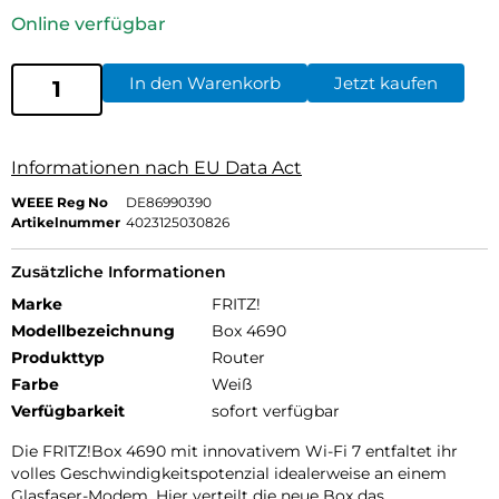
Online verfügbar
In den Warenkorb
Jetzt kaufen
Informationen nach EU Data Act
WEEE Reg No
DE86990390
Artikelnummer
4023125030826
Zusätzliche Informationen
Marke
FRITZ!
Modellbezeichnung
Box 4690
Produkttyp
Router
Farbe
Weiß
Verfügbarkeit
sofort verfügbar
Die FRITZ!Box 4690 mit innovativem Wi-Fi 7 entfaltet ihr
volles Geschwindigkeitspotenzial idealerweise an einem
Glasfaser-Modem. Hier verteilt die neue Box das