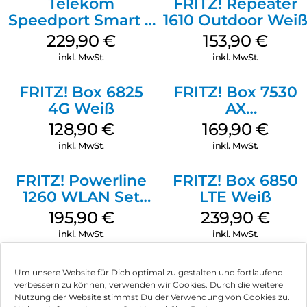
Telekom
FRITZ! Repeater
Speedport Smart 4
1610 Outdoor Wei
R2 Schwarz
229,90
€
153,90
€
inkl. MwSt.
inkl. MwSt.
FRITZ! Box 6825
FRITZ! Box 7530
4G Weiß
AX
(Tarifvermarktung
128,90
€
169,90
€
Weiß
inkl. MwSt.
inkl. MwSt.
FRITZ! Powerline
FRITZ! Box 6850
1260 WLAN Set
LTE Weiß
Weiß
195,90
€
239,90
€
inkl. MwSt.
inkl. MwSt.
Um unsere Website für Dich optimal zu gestalten und fortlaufend
verbessern zu können, verwenden wir Cookies. Durch die weitere
Nutzung der Website stimmst Du der Verwendung von Cookies zu.