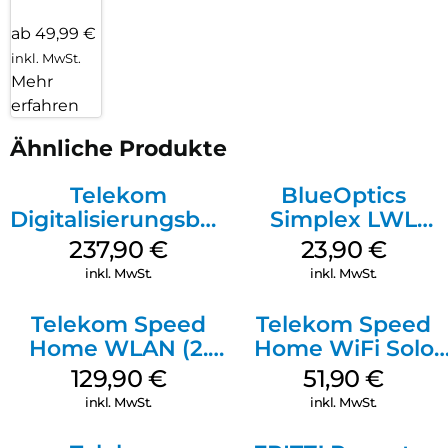
ab 49,99 €
inkl. MwSt.
Mehr
erfahren
Ähnliche Produkte
Telekom
BlueOptics
Digitalisierungsbox
Simplex LWL
Smart 2
Patchkabel LC-
237,90
€
23,90
€
Telefonanlage und
APC Singlemode
inkl. MwSt.
inkl. MwSt.
Wi-Fi 6 Weiß
15 m Yellow
Telekom Speed
Telekom Speed
Home WLAN (2.
Home WiFi Solo
Gen) Schwarz
refurbished Weiß
129,90
€
51,90
€
inkl. MwSt.
inkl. MwSt.