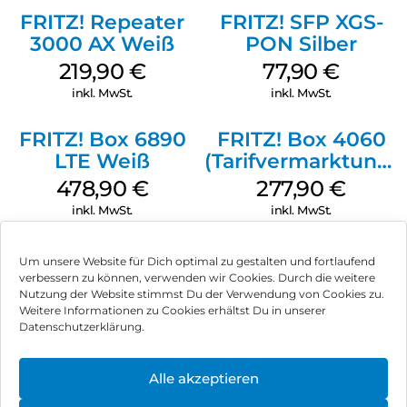
FRITZ! Repeater
FRITZ! SFP XGS-
3000 AX Weiß
PON Silber
219,90
€
77,90
€
inkl. MwSt.
inkl. MwSt.
FRITZ! Box 6890
FRITZ! Box 4060
LTE Weiß
(Tarifvermarktung)
Weiß
478,90
€
277,90
€
inkl. MwSt.
inkl. MwSt.
Um unsere Website für Dich optimal zu gestalten und fortlaufend
verbessern zu können, verwenden wir Cookies. Durch die weitere
Nutzung der Website stimmst Du der Verwendung von Cookies zu.
Impressum
Weitere Informationen zu Cookies erhältst Du in unserer
Datenschutzerklärung.
AGB
Datenschutz
Alle akzeptieren