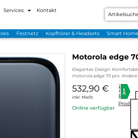
Services
Kontakt
bles
Festnetz
Kopfhörer & Headsets
Smart Hom
Motorola edge 70
Elegantes Design. Komfortable 
motorola edge 70 pro. Andere 
532,90
€
inkl. MwSt.
Produkt
Online verfügbar