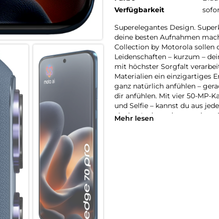
Verfügbarkeit
sofo
Superelegantes Design. Supe
deine besten Aufnahmen mache
Collection by Motorola sollen 
Leidenschaften – kurzum – dei
mit höchster Sorgfalt verarbe
Materialien ein einzigartiges E
ganz natürlich anfühlen – gerad
dir anfühlen. Mit vier 50-MP-K
und Selfie – kannst du aus je
einzige Ladung des massiven 
Mehr lesen
90W-TurboPower-Ladefunktion i
kannst du ganzmühelos deine 
edge 70pro. Andere werden dir
Superelegantes Design. Supe
deine besten Aufnahmen mache
Collections by Motorola sollen
und Materialien zum Ausdruck
Blickwinkel unvergessliche Fo
mAh-Akkus reicht für mehrere