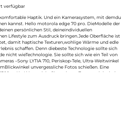
rt verfügbar
rkomfortable Haptik. Und ein Kamerasystem, mit demdu
n kannst. Hello motorola edge 70 pro. DieModelle der
deinen persönlichen Stil, deineindividuellen
nen Lifestyle zum Ausdruck bringen.Jede Oberfläche ist
itet, damit haptische Texturen,wohlige Wärme und edle
rlebnis schaffen. Denn diebeste Technologie sollte sich
e nicht wieTechnologie. Sie sollte sich wie ein Teil von
ameras –Sony LYTIA 710, Periskop-Tele, Ultra-Weitwinkel
demBlickwinkel unvergessliche Fotos schießen. Eine
6300-mAh-Akkus reicht für mehrere Tage, und dank der
st er in kürzester Zeit wieder voll aufgeladen. Dabei
bevorzugten AI-Plattformen nutzen. Das neue motorola
 folgen.
rkomfortable Haptik. Und ein Kamerasystem, mit demdu
n kannst. Hello motorola edge 70 pro. DieModelle der
 deinen persönlichen Lifestyle mittelsexklusiver Texturen
 bringen. Mit vier 50-MP-Kameras kannst du aus jedem
tos schießen. Eineeinzige Ladung des massiven 6300-
 Tage. Das neuemotorola edge 70 pro. Andere werden