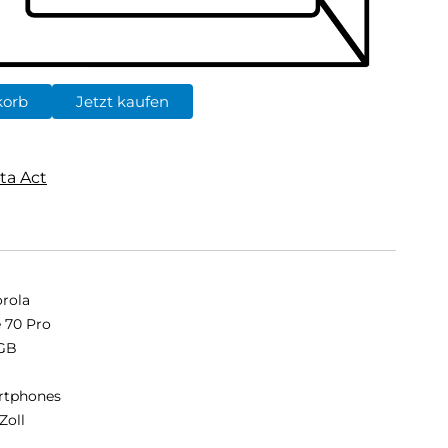
korb
Jetzt kaufen
ta Act
rola
 70 Pro
GB
B
rtphones
Zoll