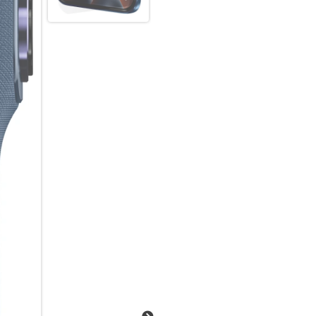
dir folgen.
Superelegantes Design. Superk
Und ein Kamerasystem, mit d
motorola edge 70 pro. Andere 