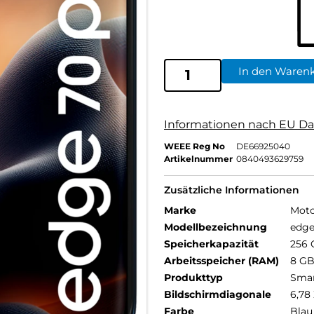
In den Waren
Informationen nach EU Da
WEEE Reg No
DE66925040
Artikelnummer
0840493629759
Zusätzliche Informationen
Marke
Moto
Modellbezeichnung
edge
Speicherkapazität
256 
Arbeitsspeicher (RAM)
8 G
Produkttyp
Sma
Bildschirmdiagonale
6,78 
Farbe
Blau