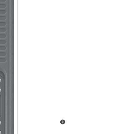
Mit dem S Pen lassen sich Dok
sowie Unterschriften erfassen.
und digitale Geschäfts prozess
Mit Handschuhen nutzbar:
Wenn eingeschaltet, erhöht d
Reaktionsfähigkeit des Touch
Auch wenn der Bildschirm nass
arbeiten.
Angepasste Anzeige dank hell
Galaxy Tab Active5 verfügt übe
draußen im Sonnenschein dami
Rasante Verbindungen:
Das Galaxy Tab Active5 unters
Mitarbeiter von überall zu v
schnellen Geschwindigkeiten z
Auch bei Umgebungsgeräusche
Das Galaxy Tab Active5 wurde