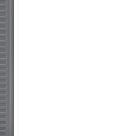
gestartet werden, wodurch vor 
können leicht Lieferscheine sc
Datenerfassung mit Knox Capt
Performance und Speicher:
Der Samsung Exynos 1380-Proze
Multitasking. Das Galaxy Tab A
internem Speicher ausgestattet
externen MicroSD Karte für bis
Mobile Payment:
Die erweiterte Near Field Com
Verkaufsstelle (mPOS) für ei
Standort aus. Außerdem können 
überprüfen und Barcodes scan
machen.
Geschützt vor Angriffen mit 
Das Galaxy Tab Active5 verfü
Element (eSE), das sensible 
Hochsicherheitsbereich schüt