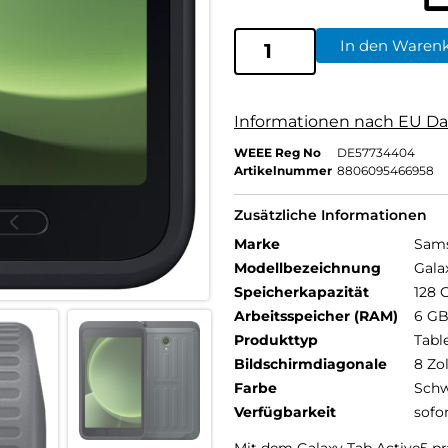
In den Waren
Informationen nach EU Da
WEEE Reg No
DE57734404
Artikelnummer
8806095466958
Zusätzliche Informationen
Marke
Sam
Modellbezeichnung
Gala
Speicherkapazität
128 
Arbeitsspeicher (RAM)
6 G
Produkttyp
Tabl
Bildschirmdiagonale
8 Zol
Farbe
Schw
Verfügbarkeit
sofo
Mit dem Galaxy Tab Active5 p