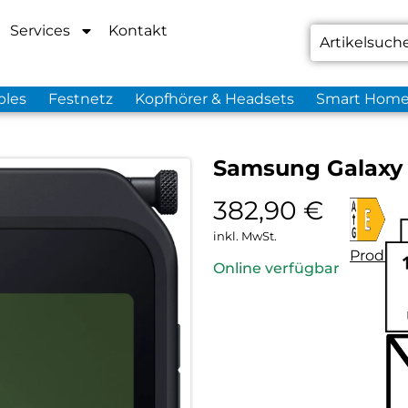
Services
Kontakt
bles
Festnetz
Kopfhörer & Headsets
Smart Hom
Samsung Galaxy 
382,90
€
inkl. MwSt.
Produkt
Online verfügbar