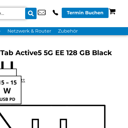
Termin Buchen
e
Netzwerk & Router
Zubehör
Tab Active5 5G EE 128 GB Black
datenblatt