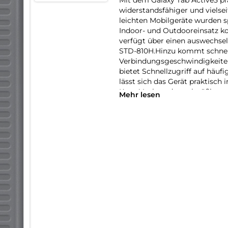
widerstandsfähiger und vielse
leichten Mobilgeräte wurden s
Indoor- und Outdooreinsatz ko
verfügt über einen auswechsel
STD-810H.Hinzu kommt schnell
Verbindungsgeschwindigkeiten
bietet Schnellzugriff auf häuf
lässt sich das Gerät praktisch 
Knox Vault und regelmäßigen 
Mehr lesen
zudem auf hohe Sicherheit und
bietet zudem eine Verlängerun
ein Jahr Zugang zur Knox Suit
Unternehmensumfeld.
Konzipiert für raue Arbeits u
Vom Gehäuse bis zum Protectiv
robust gebaut.Es ist staub- 
Militärstandard MIL-STD-810H ,
Stürze,Vibration, Temperatur 
Praktische Stiftfunktion: