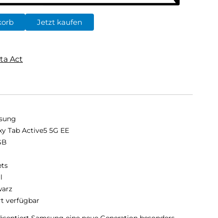
korb
Jetzt kaufen
ta Act
sung
xy Tab Active5 5G EE
GB
B
ets
l
arz
rt verfügbar
räsentiert Samsung eine neue Generation besonders