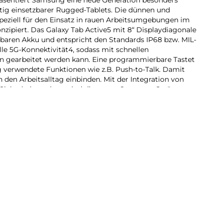
itig einsetzbarer Rugged-Tablets. Die dünnen und
peziell für den Einsatz in rauen Arbeitsumgebungen im
nzipiert. Das Galaxy Tab Active5 mit 8“ Displaydiagonale
baren Akku und entspricht den Standards IP68 bzw. MIL-
e 5G-Konnektivität4, sodass mit schnellen
 gearbeitet werden kann. Eine programmierbare Tastet
ig verwendete Funktionen wie z.B. Push-to-Talk. Damit
in den Arbeitsalltag einbinden. Mit der Integration von
Sicherheitsupdates sind die neuen Samsung Geräte
 Langlebigkeit ausgerichtet. Die Enterprise Edition
g der Herstellergarantie auf insgesamt drei Jahre sowie
e für eine professionelle Geräteverwaltung im
mgebungen:
e Cover ist das Galaxy Tab Active5 von Grund auf
und wasserdicht nach IP68 und genügt dem
 nach dessen strengen Kriterien das Gerät u.a. auf
und Feuchtigk stet wurde.