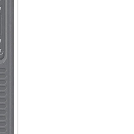
dass Sprach oder Videoanrufe a
No Battery Mode:
Das Galaxy Tab Active5 kann 
Per USB-C angeschlossen an e
in einem Selbst auskunftsterm
POGO-Pins für Ladestationen:
Dank des austauschbaren Akku
die Batterien wechseln, ohne 
separat erhältliche Mehrfach-
andocken und schnell auflade
Dual-SIM-Funktion:
Das Galaxy Tab Active5 verfüg
Mobilfunkverbindungen für di
werden können. Benutzer inne
SIM wechseln, wenn Sie zwei M
Programmierbare Taste und B
Mit der Funktionstaste an de